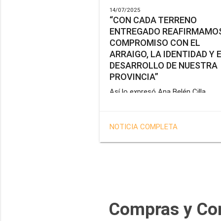
14/07/2025
“CON CADA TERRENO
ENTREGADO REAFIRMAMOS
COMPROMISO CON EL
ARRAIGO, LA IDENTIDAD Y 
DESARROLLO DE NUESTRA
PROVINCIA”
Así lo expresó Ana Belén Cilla,
vicepresidenta del Instituto Provin
de Vivienda y Hábitat, al hacer un
balance del trabajo del organismo 
NOTICIA COMPLETA
marco de la operatoria especial d
adjudicación de lotes a personal
docente, de salud y seguridad
impulsada por el gobernador Gus
Melella.
Compras y Co