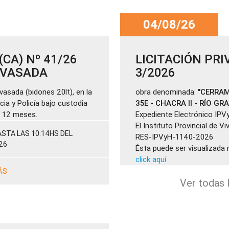
04/08/26
CA) Nº 41/26
LICITACIÓN PRI
ENVASADA
3/2026
vasada (bidones 20lt), en la
obra denominada:
"CERRAM
cia y Policía bajo custodia
35E - CHACRA II - RÍO GR
de 12 meses.
Expediente Electrónico IPV
El Instituto Provincial de V
STA LAS 10:14HS DEL
RES-IPVyH-1140-2026
26
Ésta puede ser visualizada 
click aquí
ÁS
Ver todas l