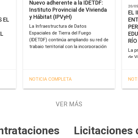
Nuevo adherente a la IDETDF:
20/05
Instituto Provincial de Vivienda
EL 
y Hábitat (IPVyH)
ENT
 EL
PER
La Infraestructura de Datos
Espaciales de Tierra del Fuego
EDU
EL
(IDETDF) continúa ampliando su red de
RÍO
trabajo territorial con la incorporación
La pr
de un nuevo organismo adherente: el
de V
Instituto Provincial de Vivienda y
enca
cial
Hábitat (IPVyH).
form
terr
en el
NOTICIA COMPLETA
NOT
oper
e
Gobe
tien
VER MÁS
solu
tavo
prof
de la
Servi
ntrataciones
Licitaciones