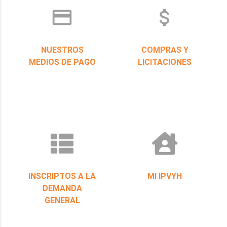
credit_card
attach_money
NUESTROS
COMPRAS Y
MEDIOS DE PAGO
LICITACIONES
INSCRIPTOS A LA
MI IPVYH
DEMANDA
GENERAL