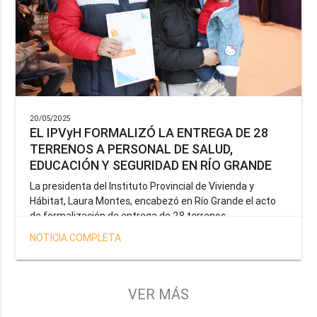
20/05/2025
EL IPVyH FORMALIZÓ LA ENTREGA DE 28
TERRENOS A PERSONAL DE SALUD,
EDUCACIÓN Y SEGURIDAD EN RÍO GRANDE
La presidenta del Instituto Provincial de Vivienda y
Hábitat, Laura Montes, encabezó en Río Grande el acto
de formalización de entrega de 28 terrenos
correspondientes a la operatoria especial anunciada por
NOTICIA COMPLETA
el Gobernador Gustavo Melella, la cual tiene como
objetivo brindar una solución habitacional a docentes,
profesionales de la salud y efectivos de la Policía de la
Provincia y del Servicio Penitenciario.
VER MÁS