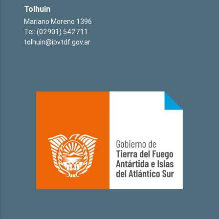
Tolhuin
Mariano Moreno 1396
Tel: (02901) 542711
tolhuin@ipvtdf.gov.ar