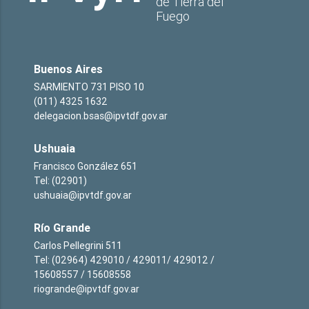
de Tierra del
Fuego
Buenos Aires
SARMIENTO 731 PISO 10
(011) 4325 1632
delegacion.bsas@ipvtdf.gov.ar
Ushuaia
Francisco González 651
Tel: (02901)
ushuaia@ipvtdf.gov.ar
Río Grande
Carlos Pellegrini 511
Tel: (02964) 429010 / 429011/ 429012 /
15608557 / 15608558
riogrande@ipvtdf.gov.ar