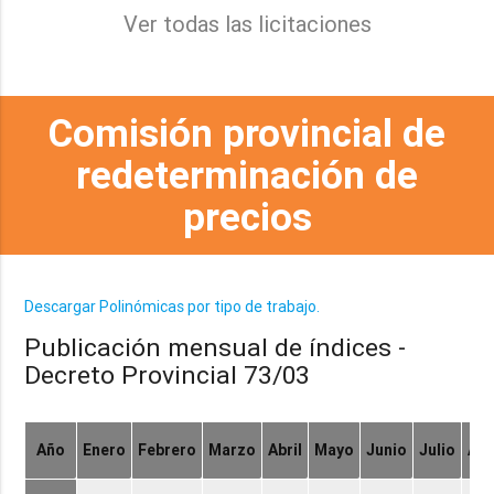
Ver todas las licitaciones
Comisión provincial de
redeterminación de
precios
Descargar Polinómicas por tipo de trabajo.
Publicación mensual de índices -
Decreto Provincial 73/03
Año
Enero
Febrero
Marzo
Abril
Mayo
Junio
Julio
Ag