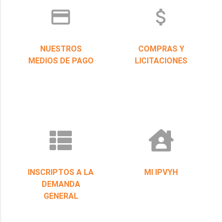
credit_card
attach_money
NUESTROS
COMPRAS Y
MEDIOS DE PAGO
LICITACIONES
INSCRIPTOS A LA
MI IPVYH
DEMANDA
GENERAL