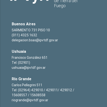
de Tierra del
Fuego
Buenos Aires
SARMIENTO 731 PISO 10
(011) 4325 1632
delegacion.bsas@ipvtdf.gov.ar
Ushuaia
Francisco González 651
Tel: (02901)
ushuaia@ipvtdf.gov.ar
Río Grande
Carlos Pellegrini 511
Tel: (02964) 429010 / 429011/ 429012 /
15608557 / 15608558
riogrande@ipvtdf.gov.ar