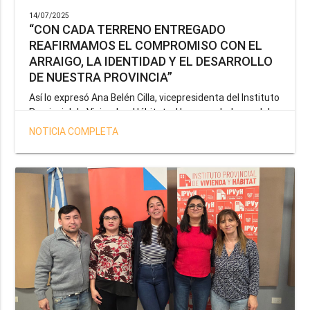
14/07/2025
“CON CADA TERRENO ENTREGADO
REAFIRMAMOS EL COMPROMISO CON EL
ARRAIGO, LA IDENTIDAD Y EL DESARROLLO
DE NUESTRA PROVINCIA”
Así lo expresó Ana Belén Cilla, vicepresidenta del Instituto
Provincial de Vivienda y Hábitat, al hacer un balance del
trabajo del organismo en el marco de la operatoria
NOTICIA COMPLETA
especial de adjudicación de lotes a personal docente, de
salud y seguridad impulsada por el gobernador Gustavo
Melella.