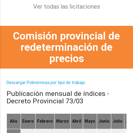
Ver todas las licitaciones
Comisión provincial de
redeterminación de
precios
Descargar Polinómicas por tipo de trabajo.
Publicación mensual de índices -
Decreto Provincial 73/03
Año
Enero
Febrero
Marzo
Abril
Mayo
Junio
Julio
Ag