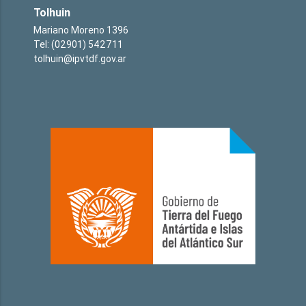
Tolhuin
Mariano Moreno 1396
Tel: (02901) 542711
tolhuin@ipvtdf.gov.ar