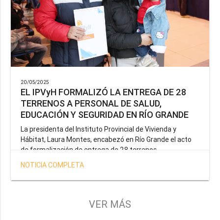
20/05/2025
EL IPVyH FORMALIZÓ LA ENTREGA DE 28
TERRENOS A PERSONAL DE SALUD,
EDUCACIÓN Y SEGURIDAD EN RÍO GRANDE
La presidenta del Instituto Provincial de Vivienda y
Hábitat, Laura Montes, encabezó en Río Grande el acto
de formalización de entrega de 28 terrenos
correspondientes a la operatoria especial anunciada por
NOTICIA COMPLETA
el Gobernador Gustavo Melella, la cual tiene como
objetivo brindar una solución habitacional a docentes,
profesionales de la salud y efectivos de la Policía de la
Provincia y del Servicio Penitenciario.
VER MÁS