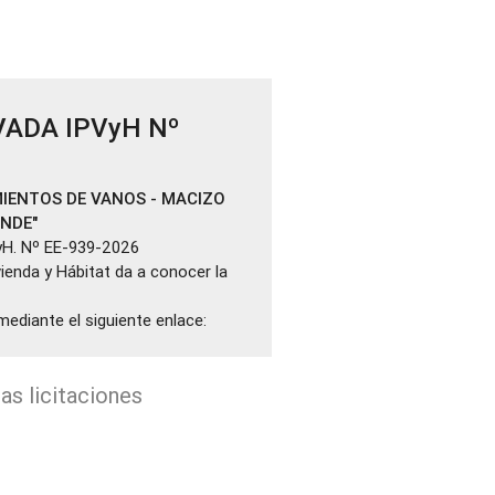
VADA IPVyH Nº
IENTOS DE VANOS - MACIZO
ANDE"
yH. Nº EE-939-2026
ivienda y Hábitat da a conocer la
mediante el siguiente enlace:
as licitaciones