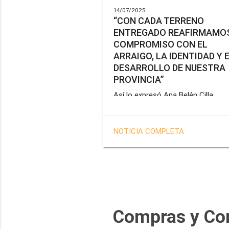
14/07/2025
“CON CADA TERRENO
ENTREGADO REAFIRMAMOS
COMPROMISO CON EL
ARRAIGO, LA IDENTIDAD Y 
DESARROLLO DE NUESTRA
PROVINCIA”
Así lo expresó Ana Belén Cilla,
vicepresidenta del Instituto Provin
de Vivienda y Hábitat, al hacer un
balance del trabajo del organismo 
NOTICIA COMPLETA
marco de la operatoria especial d
adjudicación de lotes a personal
docente, de salud y seguridad
impulsada por el gobernador Gus
Melella.
Compras y Co