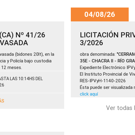
04/08/26
CA) Nº 41/26
LICITACIÓN PRI
ENVASADA
3/2026
vasada (bidones 20lt), en la
obra denominada:
"CERRAM
cia y Policía bajo custodia
35E - CHACRA II - RÍO GR
de 12 meses.
Expediente Electrónico IPV
El Instituto Provincial de V
STA LAS 10:14HS DEL
RES-IPVyH-1140-2026
26
Ésta puede ser visualizada 
click aquí
ÁS
Ver todas l