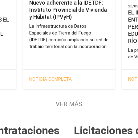
Nuevo adherente a la IDETDF:
20/05
Instituto Provincial de Vivienda
EL 
y Hábitat (IPVyH)
ENT
 EL
PER
La Infraestructura de Datos
Espaciales de Tierra del Fuego
EDU
EL
(IDETDF) continúa ampliando su red de
RÍO
trabajo territorial con la incorporación
La pr
de un nuevo organismo adherente: el
de V
Instituto Provincial de Vivienda y
enca
cial
Hábitat (IPVyH).
form
terr
en el
NOTICIA COMPLETA
NOT
oper
e
Gobe
tien
VER MÁS
solu
tavo
prof
de la
Servi
ntrataciones
Licitaciones