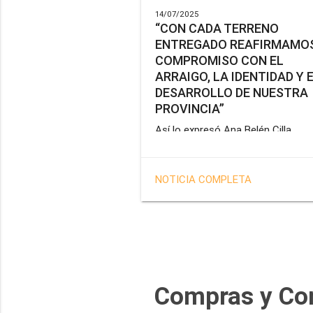
14/07/2025
“CON CADA TERRENO
ENTREGADO REAFIRMAMOS
COMPROMISO CON EL
ARRAIGO, LA IDENTIDAD Y 
DESARROLLO DE NUESTRA
PROVINCIA”
Así lo expresó Ana Belén Cilla,
vicepresidenta del Instituto Provin
de Vivienda y Hábitat, al hacer un
balance del trabajo del organismo 
NOTICIA COMPLETA
marco de la operatoria especial d
adjudicación de lotes a personal
docente, de salud y seguridad
impulsada por el gobernador Gus
Melella.
Compras y Co