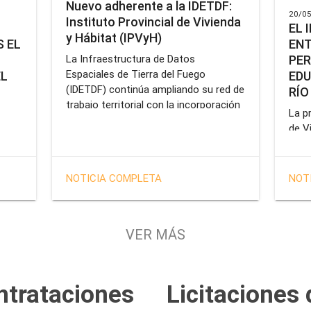
Nuevo adherente a la IDETDF:
20/05
Instituto Provincial de Vivienda
EL 
y Hábitat (IPVyH)
ENT
 EL
PER
La Infraestructura de Datos
Espaciales de Tierra del Fuego
EDU
EL
(IDETDF) continúa ampliando su red de
RÍO
trabajo territorial con la incorporación
La pr
de un nuevo organismo adherente: el
de V
Instituto Provincial de Vivienda y
enca
cial
Hábitat (IPVyH).
form
terr
en el
NOTICIA COMPLETA
NOT
oper
e
Gobe
tien
VER MÁS
solu
tavo
prof
de la
Servi
ntrataciones
Licitaciones