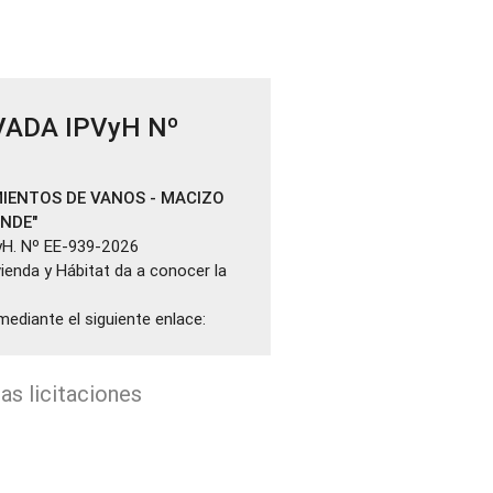
VADA IPVyH Nº
IENTOS DE VANOS - MACIZO
ANDE"
yH. Nº EE-939-2026
ivienda y Hábitat da a conocer la
mediante el siguiente enlace:
as licitaciones