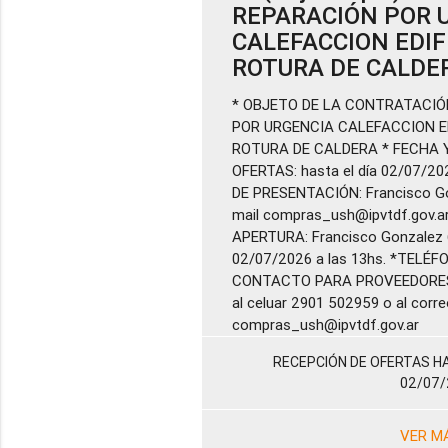
REPARACIÓN POR 
CALEFACCION EDIFI
ROTURA DE CALDE
* OBJETO DE LA CONTRATACIÓN:
POR URGENCIA CALEFACCION ED
ROTURA DE CALDERA * FECHA 
OFERTAS: hasta el día 02/07/202
DE PRESENTACIÓN: Francisco Go
mail compras_ush@ipvtdf.gov.
APERTURA: Francisco Gonzalez 6
02/07/2026 a las 13hs. *TELÉF
CONTACTO PARA PROVEEDORES
al celuar 2901 502959 o al corre
compras_ush@ipvtdf.gov.ar
RECEPCIÓN DE OFERTAS HA
02/07/
VER M