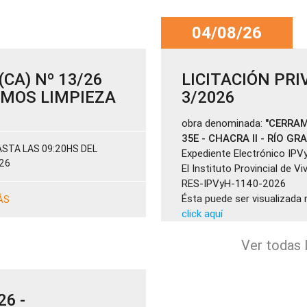
04/08/26
CA) Nº 13/26
LICITACIÓN PRI
SUMOS LIMPIEZA
3/2026
obra denominada:
"CERRAM
35E - CHACRA II - RÍO GR
STA LAS 09:20HS DEL
Expediente Electrónico IPV
26
El Instituto Provincial de V
RES-IPVyH-1140-2026
Ésta puede ser visualizada 
ÁS
click aquí
Ver todas l
26 -