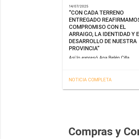
14/07/2025
“CON CADA TERRENO
ENTREGADO REAFIRMAMOS
COMPROMISO CON EL
ARRAIGO, LA IDENTIDAD Y 
DESARROLLO DE NUESTRA
PROVINCIA”
Así lo expresó Ana Belén Cilla,
vicepresidenta del Instituto Provin
de Vivienda y Hábitat, al hacer un
balance del trabajo del organismo 
NOTICIA COMPLETA
marco de la operatoria especial d
adjudicación de lotes a personal
docente, de salud y seguridad
impulsada por el gobernador Gus
Melella.
Compras y Co