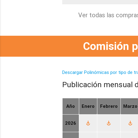
Ver todas las compra
Comisión p
Descargar Polinómicas por tipo de tr
Publicación mensual d
Año
Enero
Febrero
Marzo
play_for_work
play_for_work
play_for_work
2026