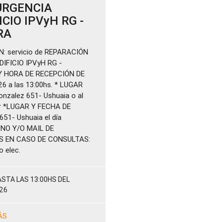
URGENCIA
CIO IPVyH RG -
RA
 servicio de REPARACIÓN
IFICIO IPVyH RG -
Y HORA DE RECEPCIÓN DE
6 a las 13:00hs. * LUGAR
nzalez 651- Ushuaia o al
ar *LUGAR Y FECHA DE
51- Ushuaia el día
ONO Y/O MAIL DE
 EN CASO DE CONSULTAS:
o elec.
STA LAS 13:00HS DEL
26
ÁS