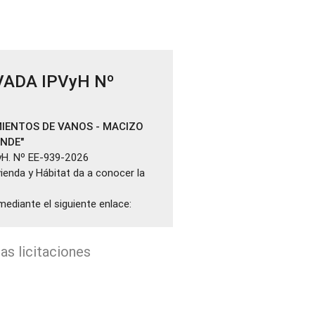
VADA IPVyH Nº
IENTOS DE VANOS - MACIZO
ANDE"
yH. Nº EE-939-2026
ivienda y Hábitat da a conocer la
mediante el siguiente enlace:
as licitaciones