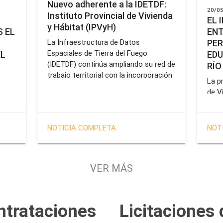
Nuevo adherente a la IDETDF:
20/05
Instituto Provincial de Vivienda
EL 
y Hábitat (IPVyH)
ENT
 EL
PER
La Infraestructura de Datos
Espaciales de Tierra del Fuego
EDU
EL
(IDETDF) continúa ampliando su red de
RÍO
trabajo territorial con la incorporación
La pr
de un nuevo organismo adherente: el
de V
Instituto Provincial de Vivienda y
enca
cial
Hábitat (IPVyH).
form
terr
en el
NOTICIA COMPLETA
NOT
oper
e
Gobe
tien
VER MÁS
solu
tavo
prof
de la
Servi
ntrataciones
Licitaciones