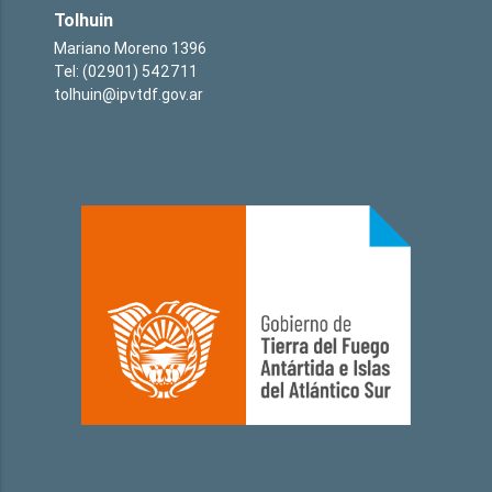
Tolhuin
Mariano Moreno 1396
Tel: (02901) 542711
tolhuin@ipvtdf.gov.ar