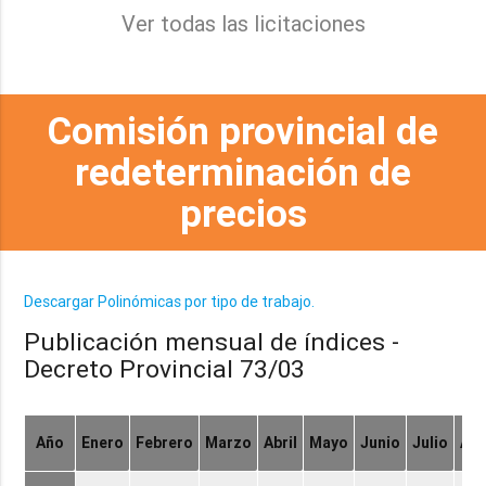
Ver todas las licitaciones
Comisión provincial de
redeterminación de
precios
Descargar Polinómicas por tipo de trabajo.
Publicación mensual de índices -
Decreto Provincial 73/03
Año
Enero
Febrero
Marzo
Abril
Mayo
Junio
Julio
Ag