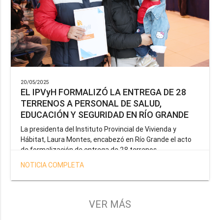
20/05/2025
EL IPVyH FORMALIZÓ LA ENTREGA DE 28
TERRENOS A PERSONAL DE SALUD,
EDUCACIÓN Y SEGURIDAD EN RÍO GRANDE
La presidenta del Instituto Provincial de Vivienda y
Hábitat, Laura Montes, encabezó en Río Grande el acto
de formalización de entrega de 28 terrenos
correspondientes a la operatoria especial anunciada por
NOTICIA COMPLETA
el Gobernador Gustavo Melella, la cual tiene como
objetivo brindar una solución habitacional a docentes,
profesionales de la salud y efectivos de la Policía de la
Provincia y del Servicio Penitenciario.
VER MÁS