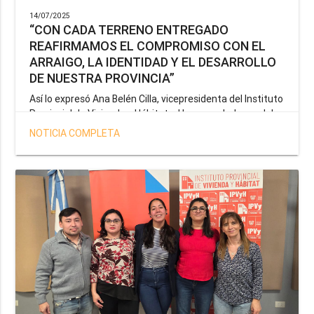
14/07/2025
“CON CADA TERRENO ENTREGADO
REAFIRMAMOS EL COMPROMISO CON EL
ARRAIGO, LA IDENTIDAD Y EL DESARROLLO
DE NUESTRA PROVINCIA”
Así lo expresó Ana Belén Cilla, vicepresidenta del Instituto
Provincial de Vivienda y Hábitat, al hacer un balance del
trabajo del organismo en el marco de la operatoria
NOTICIA COMPLETA
especial de adjudicación de lotes a personal docente, de
salud y seguridad impulsada por el gobernador Gustavo
Melella.