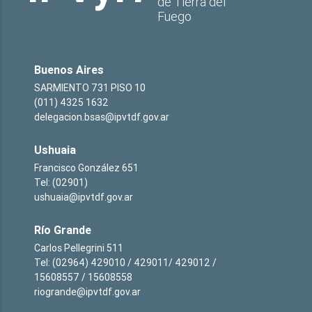
de Tierra del
Fuego
Buenos Aires
SARMIENTO 731 PISO 10
(011) 4325 1632
delegacion.bsas@ipvtdf.gov.ar
Ushuaia
Francisco González 651
Tel: (02901)
ushuaia@ipvtdf.gov.ar
Río Grande
Carlos Pellegrini 511
Tel: (02964) 429010 / 429011/ 429012 /
15608557 / 15608558
riogrande@ipvtdf.gov.ar