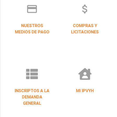
credit_card
attach_money
NUESTROS
COMPRAS Y
MEDIOS DE PAGO
LICITACIONES
INSCRIPTOS A LA
MI IPVYH
DEMANDA
GENERAL