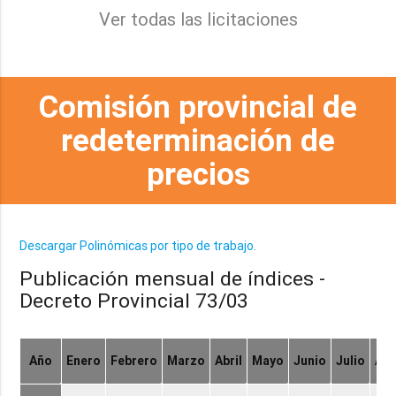
Ver todas las licitaciones
Comisión provincial de
redeterminación de
precios
Descargar Polinómicas por tipo de trabajo.
Publicación mensual de índices -
Decreto Provincial 73/03
Año
Enero
Febrero
Marzo
Abril
Mayo
Junio
Julio
Ag