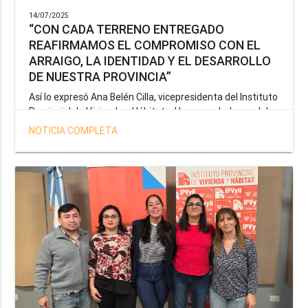
14/07/2025
“CON CADA TERRENO ENTREGADO
REAFIRMAMOS EL COMPROMISO CON EL
ARRAIGO, LA IDENTIDAD Y EL DESARROLLO
DE NUESTRA PROVINCIA”
Así lo expresó Ana Belén Cilla, vicepresidenta del Instituto
Provincial de Vivienda y Hábitat, al hacer un balance del
trabajo del organismo en el marco de la operatoria
NOTICIA COMPLETA
especial de adjudicación de lotes a personal docente, de
salud y seguridad impulsada por el gobernador Gustavo
Melella.