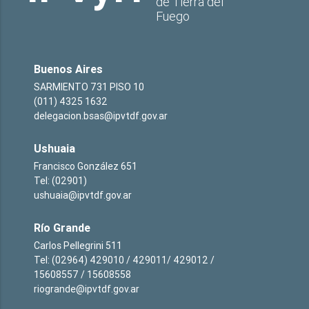
de Tierra del
Fuego
Buenos Aires
SARMIENTO 731 PISO 10
(011) 4325 1632
delegacion.bsas@ipvtdf.gov.ar
Ushuaia
Francisco González 651
Tel: (02901)
ushuaia@ipvtdf.gov.ar
Río Grande
Carlos Pellegrini 511
Tel: (02964) 429010 / 429011/ 429012 /
15608557 / 15608558
riogrande@ipvtdf.gov.ar