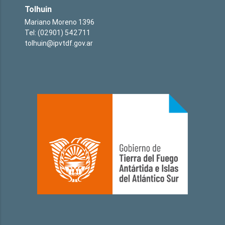
Tolhuin
Mariano Moreno 1396
Tel: (02901) 542711
tolhuin@ipvtdf.gov.ar