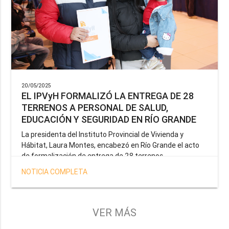
20/05/2025
EL IPVyH FORMALIZÓ LA ENTREGA DE 28
TERRENOS A PERSONAL DE SALUD,
EDUCACIÓN Y SEGURIDAD EN RÍO GRANDE
La presidenta del Instituto Provincial de Vivienda y
Hábitat, Laura Montes, encabezó en Río Grande el acto
de formalización de entrega de 28 terrenos
correspondientes a la operatoria especial anunciada por
NOTICIA COMPLETA
el Gobernador Gustavo Melella, la cual tiene como
objetivo brindar una solución habitacional a docentes,
profesionales de la salud y efectivos de la Policía de la
Provincia y del Servicio Penitenciario.
VER MÁS