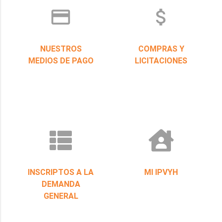
credit_card
attach_money
NUESTROS
COMPRAS Y
MEDIOS DE PAGO
LICITACIONES
INSCRIPTOS A LA
MI IPVYH
DEMANDA
GENERAL