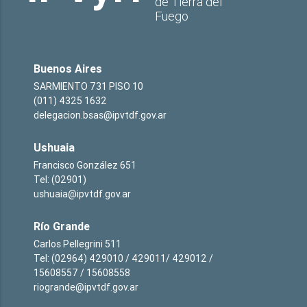
de Tierra del
Fuego
Buenos Aires
SARMIENTO 731 PISO 10
(011) 4325 1632
delegacion.bsas@ipvtdf.gov.ar
Ushuaia
Francisco González 651
Tel: (02901)
ushuaia@ipvtdf.gov.ar
Río Grande
Carlos Pellegrini 511
Tel: (02964) 429010 / 429011/ 429012 /
15608557 / 15608558
riogrande@ipvtdf.gov.ar