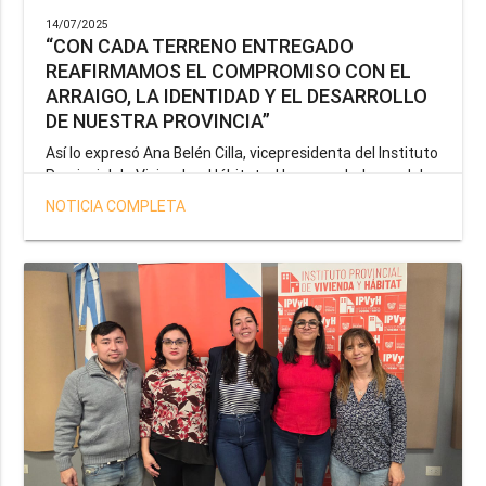
14/07/2025
“CON CADA TERRENO ENTREGADO
REAFIRMAMOS EL COMPROMISO CON EL
ARRAIGO, LA IDENTIDAD Y EL DESARROLLO
DE NUESTRA PROVINCIA”
Así lo expresó Ana Belén Cilla, vicepresidenta del Instituto
Provincial de Vivienda y Hábitat, al hacer un balance del
trabajo del organismo en el marco de la operatoria
NOTICIA COMPLETA
especial de adjudicación de lotes a personal docente, de
salud y seguridad impulsada por el gobernador Gustavo
Melella.