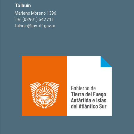
Tolhuin
Mariano Moreno 1396
Tel: (02901) 542711
tolhuin@ipvtdf.gov.ar