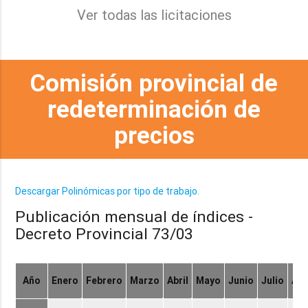
Ver todas las licitaciones
Comisión provincial de
redeterminación de
precios
Descargar Polinómicas por tipo de trabajo.
Publicación mensual de índices -
Decreto Provincial 73/03
Año
Enero
Febrero
Marzo
Abril
Mayo
Junio
Julio
Ag