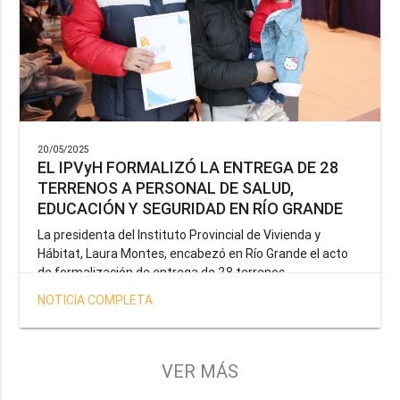
20/05/2025
EL IPVyH FORMALIZÓ LA ENTREGA DE 28
TERRENOS A PERSONAL DE SALUD,
EDUCACIÓN Y SEGURIDAD EN RÍO GRANDE
La presidenta del Instituto Provincial de Vivienda y
Hábitat, Laura Montes, encabezó en Río Grande el acto
de formalización de entrega de 28 terrenos
correspondientes a la operatoria especial anunciada por
NOTICIA COMPLETA
el Gobernador Gustavo Melella, la cual tiene como
objetivo brindar una solución habitacional a docentes,
profesionales de la salud y efectivos de la Policía de la
Provincia y del Servicio Penitenciario.
VER MÁS