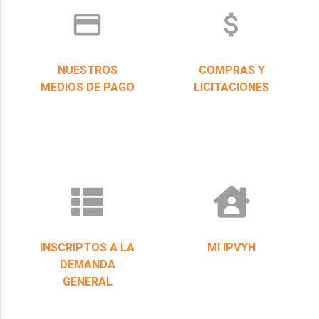
credit_card
attach_money
NUESTROS
COMPRAS Y
MEDIOS DE PAGO
LICITACIONES
INSCRIPTOS A LA
MI IPVYH
DEMANDA
GENERAL