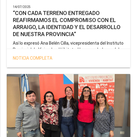
14/07/2025
“CON CADA TERRENO ENTREGADO
REAFIRMAMOS EL COMPROMISO CON EL
ARRAIGO, LA IDENTIDAD Y EL DESARROLLO
DE NUESTRA PROVINCIA”
Así lo expresó Ana Belén Cilla, vicepresidenta del Instituto
Provincial de Vivienda y Hábitat, al hacer un balance del
trabajo del organismo en el marco de la operatoria
NOTICIA COMPLETA
especial de adjudicación de lotes a personal docente, de
salud y seguridad impulsada por el gobernador Gustavo
Melella.