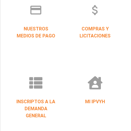
credit_card
attach_money
NUESTROS
COMPRAS Y
MEDIOS DE PAGO
LICITACIONES
INSCRIPTOS A LA
MI IPVYH
DEMANDA
GENERAL