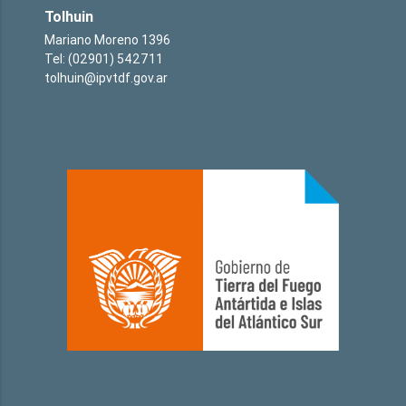
Tolhuin
Mariano Moreno 1396
Tel: (02901) 542711
tolhuin@ipvtdf.gov.ar