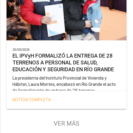
20/05/2025
EL IPVyH FORMALIZÓ LA ENTREGA DE 28
TERRENOS A PERSONAL DE SALUD,
EDUCACIÓN Y SEGURIDAD EN RÍO GRANDE
La presidenta del Instituto Provincial de Vivienda y
Hábitat, Laura Montes, encabezó en Río Grande el acto
de formalización de entrega de 28 terrenos
correspondientes a la operatoria especial anunciada por
NOTICIA COMPLETA
el Gobernador Gustavo Melella, la cual tiene como
objetivo brindar una solución habitacional a docentes,
profesionales de la salud y efectivos de la Policía de la
Provincia y del Servicio Penitenciario.
VER MÁS