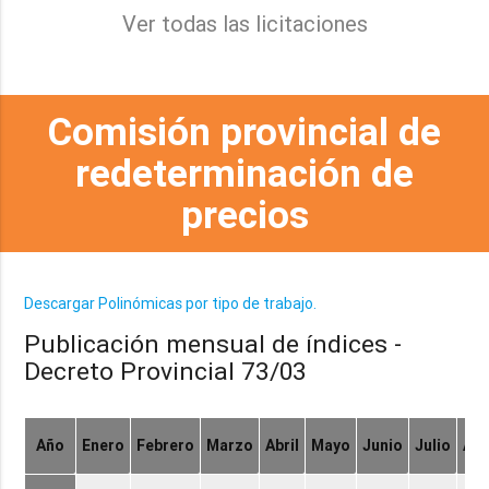
Ver todas las licitaciones
Comisión provincial de
redeterminación de
precios
Descargar Polinómicas por tipo de trabajo.
Publicación mensual de índices -
Decreto Provincial 73/03
Año
Enero
Febrero
Marzo
Abril
Mayo
Junio
Julio
Ag