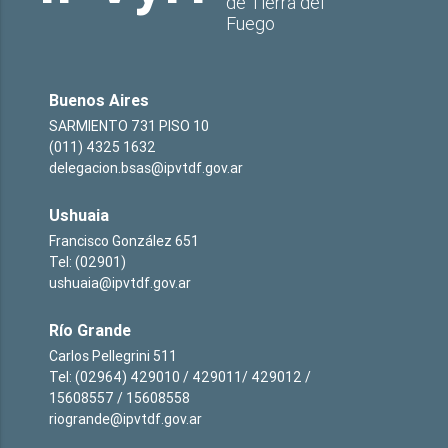
de Tierra del
Fuego
Buenos Aires
SARMIENTO 731 PISO 10
(011) 4325 1632
delegacion.bsas@ipvtdf.gov.ar
Ushuaia
Francisco González 651
Tel: (02901)
ushuaia@ipvtdf.gov.ar
Río Grande
Carlos Pellegrini 511
Tel: (02964) 429010 / 429011/ 429012 /
15608557 / 15608558
riogrande@ipvtdf.gov.ar