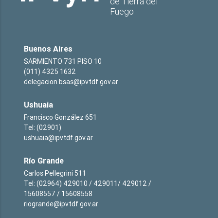
de Tierra del
Fuego
Buenos Aires
SARMIENTO 731 PISO 10
(011) 4325 1632
delegacion.bsas@ipvtdf.gov.ar
Ushuaia
Francisco González 651
Tel: (02901)
ushuaia@ipvtdf.gov.ar
Río Grande
Carlos Pellegrini 511
Tel: (02964) 429010 / 429011/ 429012 /
15608557 / 15608558
riogrande@ipvtdf.gov.ar