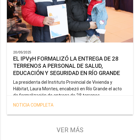
20/05/2025
EL IPVyH FORMALIZÓ LA ENTREGA DE 28
TERRENOS A PERSONAL DE SALUD,
EDUCACIÓN Y SEGURIDAD EN RÍO GRANDE
La presidenta del Instituto Provincial de Vivienda y
Hábitat, Laura Montes, encabezó en Río Grande el acto
de formalización de entrega de 28 terrenos
correspondientes a la operatoria especial anunciada por
NOTICIA COMPLETA
el Gobernador Gustavo Melella, la cual tiene como
objetivo brindar una solución habitacional a docentes,
profesionales de la salud y efectivos de la Policía de la
Provincia y del Servicio Penitenciario.
VER MÁS