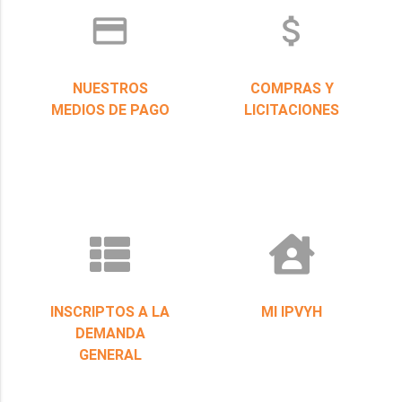
credit_card
attach_money
NUESTROS
COMPRAS Y
MEDIOS DE PAGO
LICITACIONES
INSCRIPTOS A LA
MI IPVYH
DEMANDA
GENERAL