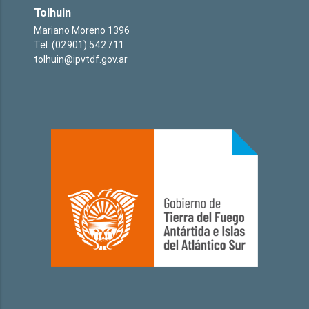
Tolhuin
Mariano Moreno 1396
Tel: (02901) 542711
tolhuin@ipvtdf.gov.ar