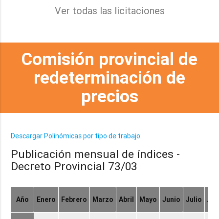
Ver todas las licitaciones
Comisión provincial de
redeterminación de
precios
Descargar Polinómicas por tipo de trabajo.
Publicación mensual de índices -
Decreto Provincial 73/03
Año
Enero
Febrero
Marzo
Abril
Mayo
Junio
Julio
Ag