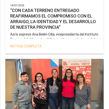
14/07/2025
“CON CADA TERRENO ENTREGADO
REAFIRMAMOS EL COMPROMISO CON EL
ARRAIGO, LA IDENTIDAD Y EL DESARROLLO
DE NUESTRA PROVINCIA”
Así lo expresó Ana Belén Cilla, vicepresidenta del Instituto
Provincial de Vivienda y Hábitat, al hacer un balance del
trabajo del organismo en el marco de la operatoria
NOTICIA COMPLETA
especial de adjudicación de lotes a personal docente, de
salud y seguridad impulsada por el gobernador Gustavo
Melella.