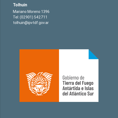
Tolhuin
Mariano Moreno 1396
Tel: (02901) 542711
tolhuin@ipvtdf.gov.ar