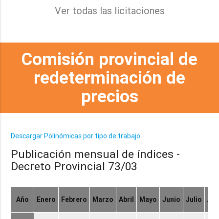
Ver todas las licitaciones
Comisión provincial de
redeterminación de
precios
Descargar Polinómicas por tipo de trabajo.
Publicación mensual de índices -
Decreto Provincial 73/03
Año
Enero
Febrero
Marzo
Abril
Mayo
Junio
Julio
Ag