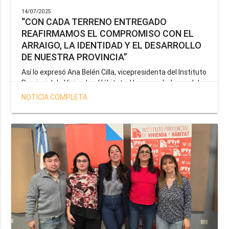
14/07/2025
“CON CADA TERRENO ENTREGADO
REAFIRMAMOS EL COMPROMISO CON EL
ARRAIGO, LA IDENTIDAD Y EL DESARROLLO
DE NUESTRA PROVINCIA”
Así lo expresó Ana Belén Cilla, vicepresidenta del Instituto
Provincial de Vivienda y Hábitat, al hacer un balance del
trabajo del organismo en el marco de la operatoria
NOTICIA COMPLETA
especial de adjudicación de lotes a personal docente, de
salud y seguridad impulsada por el gobernador Gustavo
Melella.