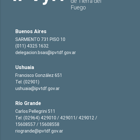
de Tierra del
Fuego
Buenos Aires
SARMIENTO 731 PISO 10
(011) 4325 1632
delegacion.bsas@ipvtdf.gov.ar
Ushuaia
Francisco González 651
Tel: (02901)
ushuaia@ipvtdf.gov.ar
Río Grande
Carlos Pellegrini 511
Tel: (02964) 429010 / 429011/ 429012 /
15608557 / 15608558
riogrande@ipvtdf.gov.ar