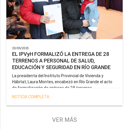
20/05/2025
EL IPVyH FORMALIZÓ LA ENTREGA DE 28
TERRENOS A PERSONAL DE SALUD,
EDUCACIÓN Y SEGURIDAD EN RÍO GRANDE
La presidenta del Instituto Provincial de Vivienda y
Hábitat, Laura Montes, encabezó en Río Grande el acto
de formalización de entrega de 28 terrenos
correspondientes a la operatoria especial anunciada por
NOTICIA COMPLETA
el Gobernador Gustavo Melella, la cual tiene como
objetivo brindar una solución habitacional a docentes,
profesionales de la salud y efectivos de la Policía de la
Provincia y del Servicio Penitenciario.
VER MÁS