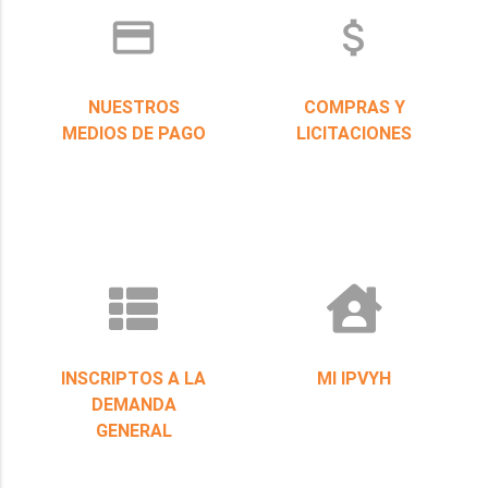
credit_card
attach_money
NUESTROS
COMPRAS Y
MEDIOS DE PAGO
LICITACIONES
INSCRIPTOS A LA
MI IPVYH
DEMANDA
GENERAL