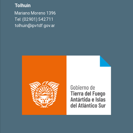
Tolhuin
Mariano Moreno 1396
Tel: (02901) 542711
tolhuin@ipvtdf.gov.ar