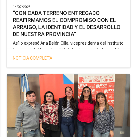
14/07/2025
“CON CADA TERRENO ENTREGADO
REAFIRMAMOS EL COMPROMISO CON EL
ARRAIGO, LA IDENTIDAD Y EL DESARROLLO
DE NUESTRA PROVINCIA”
Así lo expresó Ana Belén Cilla, vicepresidenta del Instituto
Provincial de Vivienda y Hábitat, al hacer un balance del
trabajo del organismo en el marco de la operatoria
NOTICIA COMPLETA
especial de adjudicación de lotes a personal docente, de
salud y seguridad impulsada por el gobernador Gustavo
Melella.