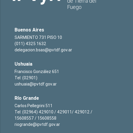
de Tierra del
Fuego
Buenos Aires
SARMIENTO 731 PISO 10
(011) 4325 1632
delegacion.bsas@ipvtdf.gov.ar
Ushuaia
Francisco González 651
Tel: (02901)
ushuaia@ipvtdf.gov.ar
Río Grande
Carlos Pellegrini 511
Tel: (02964) 429010 / 429011/ 429012 /
15608557 / 15608558
riogrande@ipvtdf.gov.ar