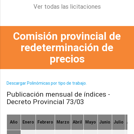
Ver todas las licitaciones
Comisión provincial de
redeterminación de
precios
Descargar Polinómicas por tipo de trabajo.
Publicación mensual de índices -
Decreto Provincial 73/03
Año
Enero
Febrero
Marzo
Abril
Mayo
Junio
Julio
Ag