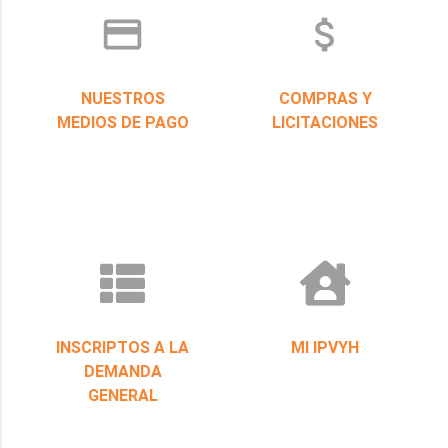
credit_card
attach_money
NUESTROS
COMPRAS Y
MEDIOS DE PAGO
LICITACIONES
INSCRIPTOS A LA
MI IPVYH
DEMANDA
GENERAL