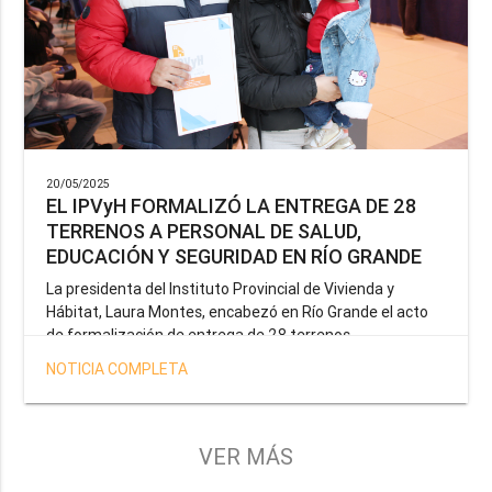
20/05/2025
EL IPVyH FORMALIZÓ LA ENTREGA DE 28
TERRENOS A PERSONAL DE SALUD,
EDUCACIÓN Y SEGURIDAD EN RÍO GRANDE
La presidenta del Instituto Provincial de Vivienda y
Hábitat, Laura Montes, encabezó en Río Grande el acto
de formalización de entrega de 28 terrenos
correspondientes a la operatoria especial anunciada por
NOTICIA COMPLETA
el Gobernador Gustavo Melella, la cual tiene como
objetivo brindar una solución habitacional a docentes,
profesionales de la salud y efectivos de la Policía de la
Provincia y del Servicio Penitenciario.
VER MÁS