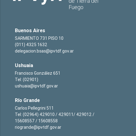
de Tierra del
Fuego
Buenos Aires
SARMIENTO 731 PISO 10
(011) 4325 1632
delegacion.bsas@ipvtdf.gov.ar
Ushuaia
Francisco González 651
Tel: (02901)
ushuaia@ipvtdf.gov.ar
Río Grande
Carlos Pellegrini 511
Tel: (02964) 429010 / 429011/ 429012 /
15608557 / 15608558
riogrande@ipvtdf.gov.ar