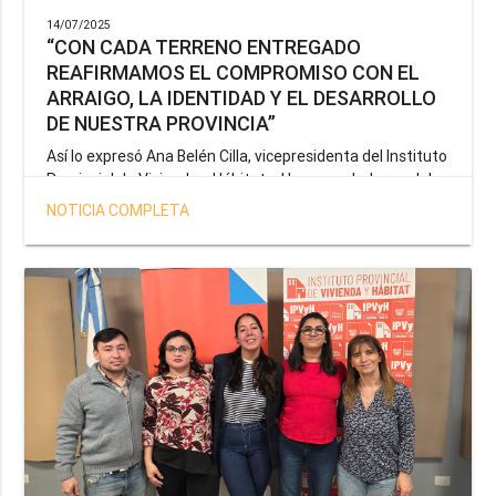
14/07/2025
“CON CADA TERRENO ENTREGADO
REAFIRMAMOS EL COMPROMISO CON EL
ARRAIGO, LA IDENTIDAD Y EL DESARROLLO
DE NUESTRA PROVINCIA”
Así lo expresó Ana Belén Cilla, vicepresidenta del Instituto
Provincial de Vivienda y Hábitat, al hacer un balance del
trabajo del organismo en el marco de la operatoria
NOTICIA COMPLETA
especial de adjudicación de lotes a personal docente, de
salud y seguridad impulsada por el gobernador Gustavo
Melella.