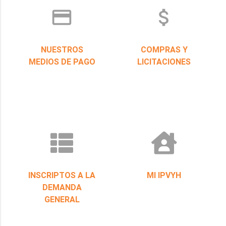
credit_card
attach_money
NUESTROS
COMPRAS Y
MEDIOS DE PAGO
LICITACIONES
INSCRIPTOS A LA
MI IPVYH
DEMANDA
GENERAL