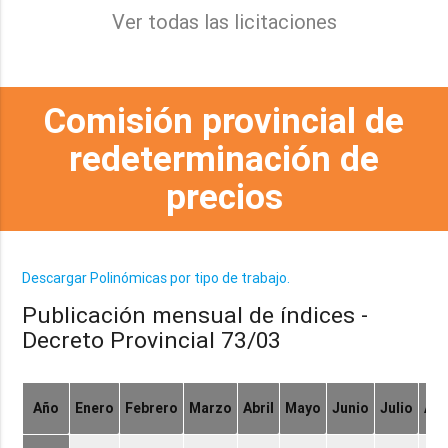
Ver todas las licitaciones
Comisión provincial de
redeterminación de
precios
Descargar Polinómicas por tipo de trabajo.
Publicación mensual de índices -
Decreto Provincial 73/03
Año
Enero
Febrero
Marzo
Abril
Mayo
Junio
Julio
Ag