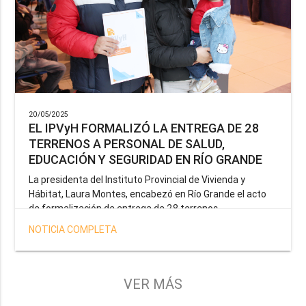
20/05/2025
EL IPVyH FORMALIZÓ LA ENTREGA DE 28
TERRENOS A PERSONAL DE SALUD,
EDUCACIÓN Y SEGURIDAD EN RÍO GRANDE
La presidenta del Instituto Provincial de Vivienda y
Hábitat, Laura Montes, encabezó en Río Grande el acto
de formalización de entrega de 28 terrenos
correspondientes a la operatoria especial anunciada por
NOTICIA COMPLETA
el Gobernador Gustavo Melella, la cual tiene como
objetivo brindar una solución habitacional a docentes,
profesionales de la salud y efectivos de la Policía de la
Provincia y del Servicio Penitenciario.
VER MÁS