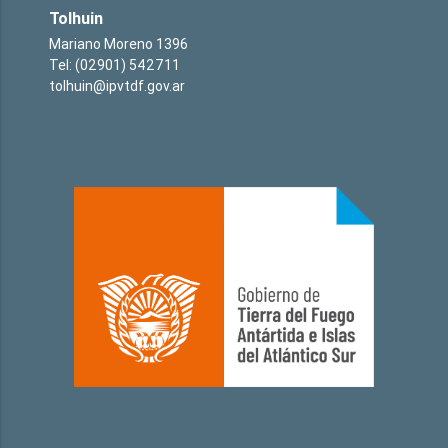
Tolhuin
Mariano Moreno 1396
Tel: (02901) 542711
tolhuin@ipvtdf.gov.ar