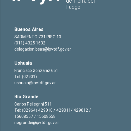
de Tierra del
Fuego
Buenos Aires
SARMIENTO 731 PISO 10
(011) 4325 1632
delegacion.bsas@ipvtdf.gov.ar
Ushuaia
Francisco González 651
Tel: (02901)
ushuaia@ipvtdf.gov.ar
Río Grande
Carlos Pellegrini 511
Tel: (02964) 429010 / 429011/ 429012 /
15608557 / 15608558
riogrande@ipvtdf.gov.ar