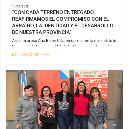
14/07/2025
“CON CADA TERRENO ENTREGADO
REAFIRMAMOS EL COMPROMISO CON EL
ARRAIGO, LA IDENTIDAD Y EL DESARROLLO
DE NUESTRA PROVINCIA”
Así lo expresó Ana Belén Cilla, vicepresidenta del Instituto
Provincial de Vivienda y Hábitat, al hacer un balance del
trabajo del organismo en el marco de la operatoria
NOTICIA COMPLETA
especial de adjudicación de lotes a personal docente, de
salud y seguridad impulsada por el gobernador Gustavo
Melella.