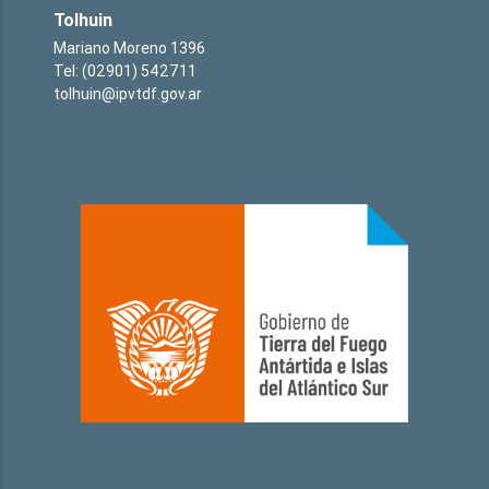
Tolhuin
Mariano Moreno 1396
Tel: (02901) 542711
tolhuin@ipvtdf.gov.ar