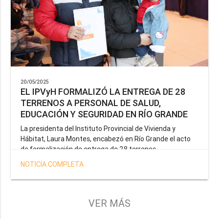
20/05/2025
EL IPVyH FORMALIZÓ LA ENTREGA DE 28
TERRENOS A PERSONAL DE SALUD,
EDUCACIÓN Y SEGURIDAD EN RÍO GRANDE
La presidenta del Instituto Provincial de Vivienda y
Hábitat, Laura Montes, encabezó en Río Grande el acto
de formalización de entrega de 28 terrenos
correspondientes a la operatoria especial anunciada por
NOTICIA COMPLETA
el Gobernador Gustavo Melella, la cual tiene como
objetivo brindar una solución habitacional a docentes,
profesionales de la salud y efectivos de la Policía de la
Provincia y del Servicio Penitenciario.
VER MÁS