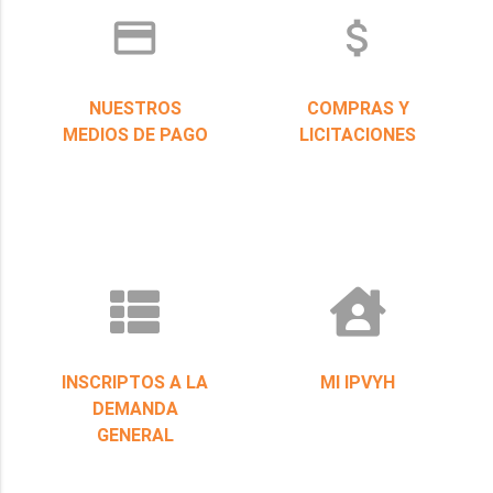
credit_card
attach_money
NUESTROS
COMPRAS Y
MEDIOS DE PAGO
LICITACIONES
INSCRIPTOS A LA
MI IPVYH
DEMANDA
GENERAL