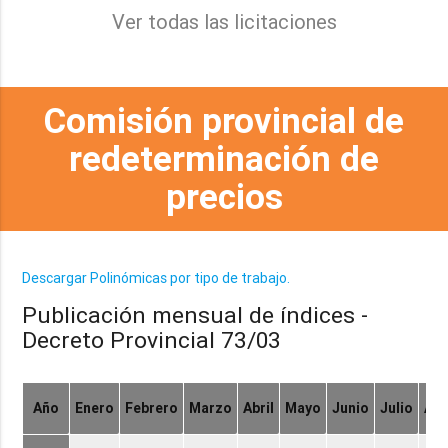
Ver todas las licitaciones
Comisión provincial de
redeterminación de
precios
Descargar Polinómicas por tipo de trabajo.
Publicación mensual de índices -
Decreto Provincial 73/03
Año
Enero
Febrero
Marzo
Abril
Mayo
Junio
Julio
Ag