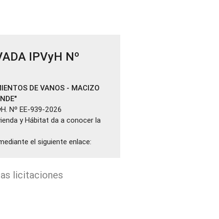
VADA IPVyH Nº
IENTOS DE VANOS - MACIZO
ANDE"
yH. Nº EE-939-2026
ivienda y Hábitat da a conocer la
mediante el siguiente enlace:
as licitaciones