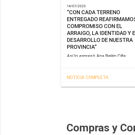
14/07/2025
“CON CADA TERRENO
ENTREGADO REAFIRMAMOS
COMPROMISO CON EL
ARRAIGO, LA IDENTIDAD Y 
DESARROLLO DE NUESTRA
PROVINCIA”
Así lo expresó Ana Belén Cilla,
vicepresidenta del Instituto Provin
de Vivienda y Hábitat, al hacer un
balance del trabajo del organismo 
NOTICIA COMPLETA
marco de la operatoria especial d
adjudicación de lotes a personal
docente, de salud y seguridad
impulsada por el gobernador Gus
Melella.
Compras y Co