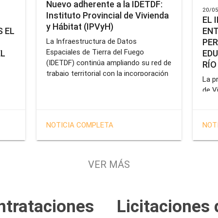
Nuevo adherente a la IDETDF:
20/05
Instituto Provincial de Vivienda
EL 
y Hábitat (IPVyH)
ENT
 EL
PER
La Infraestructura de Datos
Espaciales de Tierra del Fuego
EDU
EL
(IDETDF) continúa ampliando su red de
RÍO
trabajo territorial con la incorporación
La pr
de un nuevo organismo adherente: el
de V
Instituto Provincial de Vivienda y
enca
cial
Hábitat (IPVyH).
form
terr
en el
NOTICIA COMPLETA
NOT
oper
e
Gobe
tien
VER MÁS
solu
tavo
prof
de la
Servi
ntrataciones
Licitaciones