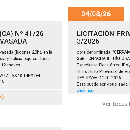
04/08/26
CA) Nº 41/26
LICITACIÓN PRI
ENVASADA
3/2026
vasada (bidones 20lt), en la
obra denominada:
"CERRAM
cia y Policía bajo custodia
35E - CHACRA II - RÍO GR
de 12 meses.
Expediente Electrónico IPV
El Instituto Provincial de V
STA LAS 10:14HS DEL
RES-IPVyH-1140-2026
26
Ésta puede ser visualizada 
click aquí
ÁS
Ver todas l