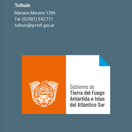
Tolhuin
Mariano Moreno 1396
Tel: (02901) 542711
tolhuin@ipvtdf.gov.ar