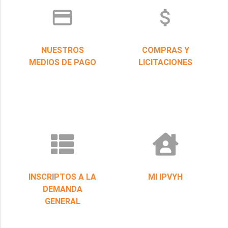
credit_card
attach_money
NUESTROS
COMPRAS Y
MEDIOS DE PAGO
LICITACIONES
INSCRIPTOS A LA
MI IPVYH
DEMANDA
GENERAL