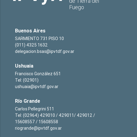
de Tierra del
Fuego
Buenos Aires
SARMIENTO 731 PISO 10
(011) 4325 1632
delegacion.bsas@ipvtdf.gov.ar
Ushuaia
Francisco González 651
Tel: (02901)
ushuaia@ipvtdf.gov.ar
Río Grande
Carlos Pellegrini 511
Tel: (02964) 429010 / 429011/ 429012 /
15608557 / 15608558
riogrande@ipvtdf.gov.ar