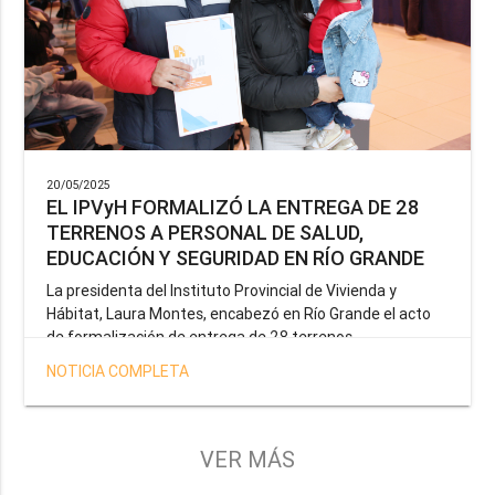
20/05/2025
EL IPVyH FORMALIZÓ LA ENTREGA DE 28
TERRENOS A PERSONAL DE SALUD,
EDUCACIÓN Y SEGURIDAD EN RÍO GRANDE
La presidenta del Instituto Provincial de Vivienda y
Hábitat, Laura Montes, encabezó en Río Grande el acto
de formalización de entrega de 28 terrenos
correspondientes a la operatoria especial anunciada por
NOTICIA COMPLETA
el Gobernador Gustavo Melella, la cual tiene como
objetivo brindar una solución habitacional a docentes,
profesionales de la salud y efectivos de la Policía de la
Provincia y del Servicio Penitenciario.
VER MÁS