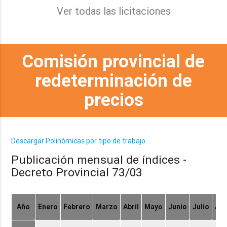
Ver todas las licitaciones
Comisión provincial de
redeterminación de
precios
Descargar Polinómicas por tipo de trabajo.
Publicación mensual de índices -
Decreto Provincial 73/03
Año
Enero
Febrero
Marzo
Abril
Mayo
Junio
Julio
Ag