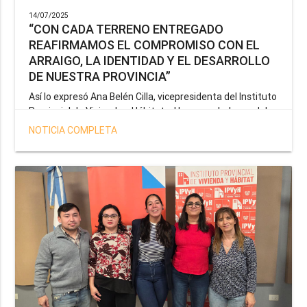
14/07/2025
“CON CADA TERRENO ENTREGADO
REAFIRMAMOS EL COMPROMISO CON EL
ARRAIGO, LA IDENTIDAD Y EL DESARROLLO
DE NUESTRA PROVINCIA”
Así lo expresó Ana Belén Cilla, vicepresidenta del Instituto
Provincial de Vivienda y Hábitat, al hacer un balance del
trabajo del organismo en el marco de la operatoria
NOTICIA COMPLETA
especial de adjudicación de lotes a personal docente, de
salud y seguridad impulsada por el gobernador Gustavo
Melella.