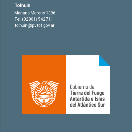
Tolhuin
Mariano Moreno 1396
Tel: (02901) 542711
tolhuin@ipvtdf.gov.ar