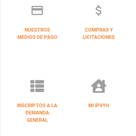
credit_card
attach_money
NUESTROS
COMPRAS Y
MEDIOS DE PAGO
LICITACIONES
INSCRIPTOS A LA
MI IPVYH
DEMANDA
GENERAL