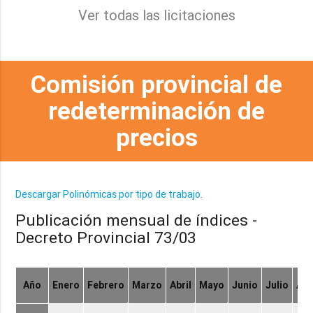
Ver todas las licitaciones
Comisión provincial de
redeterminación de
precios
Descargar Polinómicas por tipo de trabajo.
Publicación mensual de índices -
Decreto Provincial 73/03
Año
Enero
Febrero
Marzo
Abril
Mayo
Junio
Julio
Ag