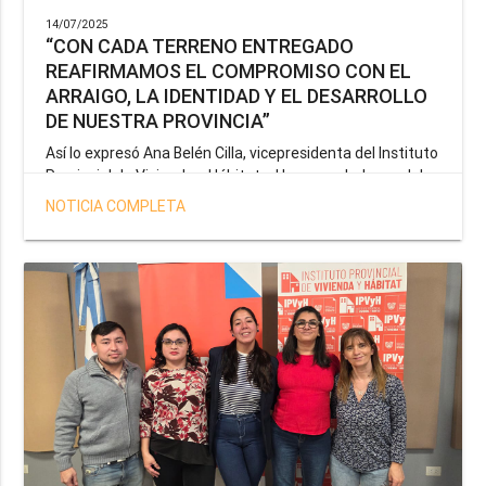
14/07/2025
“CON CADA TERRENO ENTREGADO
REAFIRMAMOS EL COMPROMISO CON EL
ARRAIGO, LA IDENTIDAD Y EL DESARROLLO
DE NUESTRA PROVINCIA”
Así lo expresó Ana Belén Cilla, vicepresidenta del Instituto
Provincial de Vivienda y Hábitat, al hacer un balance del
trabajo del organismo en el marco de la operatoria
NOTICIA COMPLETA
especial de adjudicación de lotes a personal docente, de
salud y seguridad impulsada por el gobernador Gustavo
Melella.