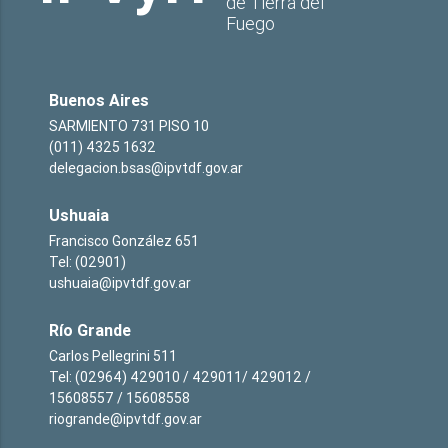
de Tierra del
Fuego
Buenos Aires
SARMIENTO 731 PISO 10
(011) 4325 1632
delegacion.bsas@ipvtdf.gov.ar
Ushuaia
Francisco González 651
Tel: (02901)
ushuaia@ipvtdf.gov.ar
Río Grande
Carlos Pellegrini 511
Tel: (02964) 429010 / 429011/ 429012 /
15608557 / 15608558
riogrande@ipvtdf.gov.ar