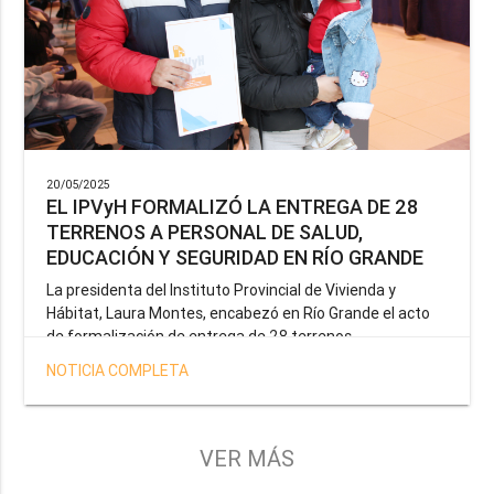
20/05/2025
EL IPVyH FORMALIZÓ LA ENTREGA DE 28
TERRENOS A PERSONAL DE SALUD,
EDUCACIÓN Y SEGURIDAD EN RÍO GRANDE
La presidenta del Instituto Provincial de Vivienda y
Hábitat, Laura Montes, encabezó en Río Grande el acto
de formalización de entrega de 28 terrenos
correspondientes a la operatoria especial anunciada por
NOTICIA COMPLETA
el Gobernador Gustavo Melella, la cual tiene como
objetivo brindar una solución habitacional a docentes,
profesionales de la salud y efectivos de la Policía de la
Provincia y del Servicio Penitenciario.
VER MÁS