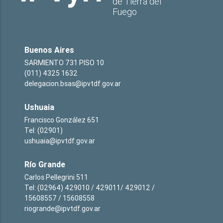
de Tierra del
Fuego
Buenos Aires
SARMIENTO 731 PISO 10
(011) 4325 1632
delegacion.bsas@ipvtdf.gov.ar
Ushuaia
Francisco González 651
Tel: (02901)
ushuaia@ipvtdf.gov.ar
Río Grande
Carlos Pellegrini 511
Tel: (02964) 429010 / 429011/ 429012 /
15608557 / 15608558
riogrande@ipvtdf.gov.ar