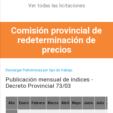
Ver todas las licitaciones
Comisión provincial de
redeterminación de
precios
Descargar Polinómicas por tipo de trabajo.
Publicación mensual de índices -
Decreto Provincial 73/03
Año
Enero
Febrero
Marzo
Abril
Mayo
Junio
Julio
Ag