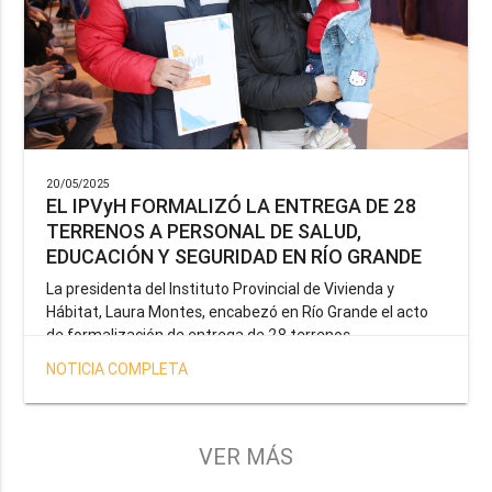
20/05/2025
EL IPVyH FORMALIZÓ LA ENTREGA DE 28
TERRENOS A PERSONAL DE SALUD,
EDUCACIÓN Y SEGURIDAD EN RÍO GRANDE
La presidenta del Instituto Provincial de Vivienda y
Hábitat, Laura Montes, encabezó en Río Grande el acto
de formalización de entrega de 28 terrenos
correspondientes a la operatoria especial anunciada por
NOTICIA COMPLETA
el Gobernador Gustavo Melella, la cual tiene como
objetivo brindar una solución habitacional a docentes,
profesionales de la salud y efectivos de la Policía de la
Provincia y del Servicio Penitenciario.
VER MÁS