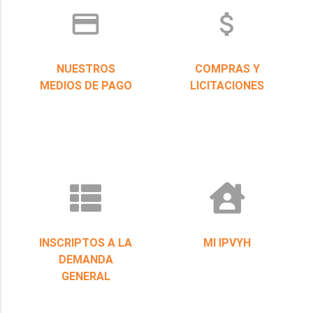
credit_card
attach_money
NUESTROS
COMPRAS Y
MEDIOS DE PAGO
LICITACIONES
INSCRIPTOS A LA
MI IPVYH
DEMANDA
GENERAL