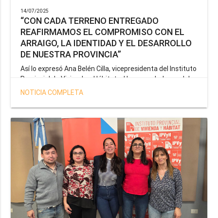
14/07/2025
“CON CADA TERRENO ENTREGADO
REAFIRMAMOS EL COMPROMISO CON EL
ARRAIGO, LA IDENTIDAD Y EL DESARROLLO
DE NUESTRA PROVINCIA”
Así lo expresó Ana Belén Cilla, vicepresidenta del Instituto
Provincial de Vivienda y Hábitat, al hacer un balance del
trabajo del organismo en el marco de la operatoria
NOTICIA COMPLETA
especial de adjudicación de lotes a personal docente, de
salud y seguridad impulsada por el gobernador Gustavo
Melella.