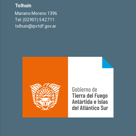
Tolhuin
Mariano Moreno 1396
Tel: (02901) 542711
tolhuin@ipvtdf.gov.ar