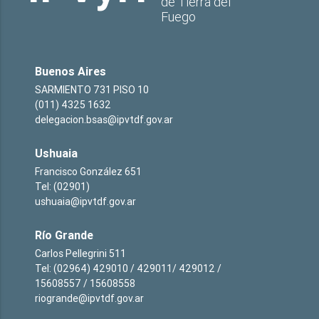
de Tierra del
Fuego
Buenos Aires
SARMIENTO 731 PISO 10
(011) 4325 1632
delegacion.bsas@ipvtdf.gov.ar
Ushuaia
Francisco González 651
Tel: (02901)
ushuaia@ipvtdf.gov.ar
Río Grande
Carlos Pellegrini 511
Tel: (02964) 429010 / 429011/ 429012 /
15608557 / 15608558
riogrande@ipvtdf.gov.ar