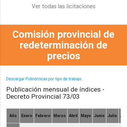
Ver todas las licitaciones
Comisión provincial de
redeterminación de
precios
Descargar Polinómicas por tipo de trabajo.
Publicación mensual de índices -
Decreto Provincial 73/03
Año
Enero
Febrero
Marzo
Abril
Mayo
Junio
Julio
Ag