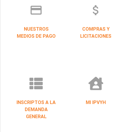
credit_card
attach_money
NUESTROS
COMPRAS Y
MEDIOS DE PAGO
LICITACIONES
INSCRIPTOS A LA
MI IPVYH
DEMANDA
GENERAL