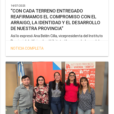
14/07/2025
“CON CADA TERRENO ENTREGADO
REAFIRMAMOS EL COMPROMISO CON EL
ARRAIGO, LA IDENTIDAD Y EL DESARROLLO
DE NUESTRA PROVINCIA”
Así lo expresó Ana Belén Cilla, vicepresidenta del Instituto
Provincial de Vivienda y Hábitat, al hacer un balance del
trabajo del organismo en el marco de la operatoria
NOTICIA COMPLETA
especial de adjudicación de lotes a personal docente, de
salud y seguridad impulsada por el gobernador Gustavo
Melella.