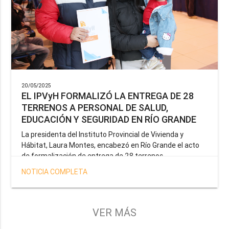
20/05/2025
EL IPVyH FORMALIZÓ LA ENTREGA DE 28
TERRENOS A PERSONAL DE SALUD,
EDUCACIÓN Y SEGURIDAD EN RÍO GRANDE
La presidenta del Instituto Provincial de Vivienda y
Hábitat, Laura Montes, encabezó en Río Grande el acto
de formalización de entrega de 28 terrenos
correspondientes a la operatoria especial anunciada por
NOTICIA COMPLETA
el Gobernador Gustavo Melella, la cual tiene como
objetivo brindar una solución habitacional a docentes,
profesionales de la salud y efectivos de la Policía de la
Provincia y del Servicio Penitenciario.
VER MÁS