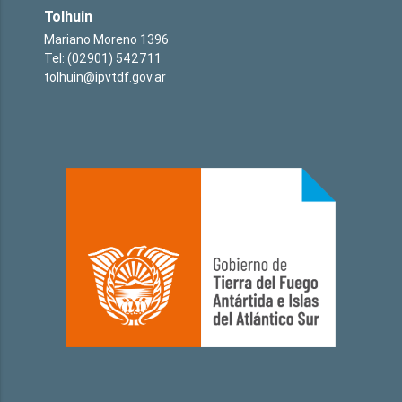
Tolhuin
Mariano Moreno 1396
Tel: (02901) 542711
tolhuin@ipvtdf.gov.ar