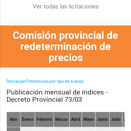
Ver todas las licitaciones
Comisión provincial de
redeterminación de
precios
Descargar Polinómicas por tipo de trabajo.
Publicación mensual de índices -
Decreto Provincial 73/03
Año
Enero
Febrero
Marzo
Abril
Mayo
Junio
Julio
Ag