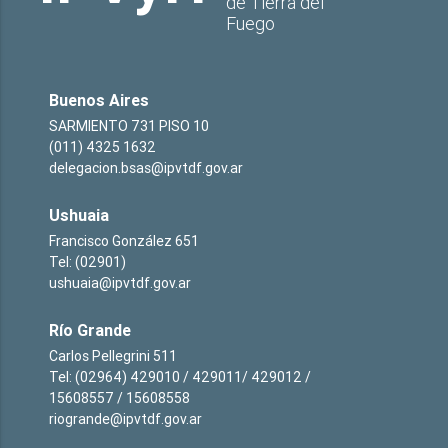
de Tierra del
Fuego
Buenos Aires
SARMIENTO 731 PISO 10
(011) 4325 1632
delegacion.bsas@ipvtdf.gov.ar
Ushuaia
Francisco González 651
Tel: (02901)
ushuaia@ipvtdf.gov.ar
Río Grande
Carlos Pellegrini 511
Tel: (02964) 429010 / 429011/ 429012 /
15608557 / 15608558
riogrande@ipvtdf.gov.ar