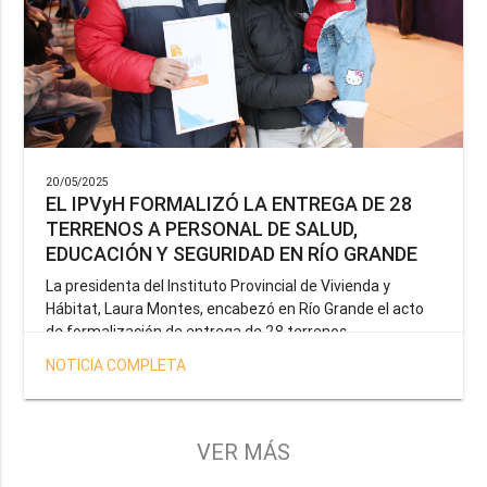
20/05/2025
EL IPVyH FORMALIZÓ LA ENTREGA DE 28
TERRENOS A PERSONAL DE SALUD,
EDUCACIÓN Y SEGURIDAD EN RÍO GRANDE
La presidenta del Instituto Provincial de Vivienda y
Hábitat, Laura Montes, encabezó en Río Grande el acto
de formalización de entrega de 28 terrenos
correspondientes a la operatoria especial anunciada por
NOTICIA COMPLETA
el Gobernador Gustavo Melella, la cual tiene como
objetivo brindar una solución habitacional a docentes,
profesionales de la salud y efectivos de la Policía de la
Provincia y del Servicio Penitenciario.
VER MÁS