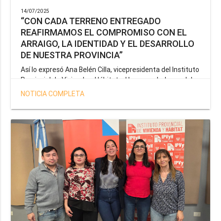
14/07/2025
“CON CADA TERRENO ENTREGADO
REAFIRMAMOS EL COMPROMISO CON EL
ARRAIGO, LA IDENTIDAD Y EL DESARROLLO
DE NUESTRA PROVINCIA”
Así lo expresó Ana Belén Cilla, vicepresidenta del Instituto
Provincial de Vivienda y Hábitat, al hacer un balance del
trabajo del organismo en el marco de la operatoria
NOTICIA COMPLETA
especial de adjudicación de lotes a personal docente, de
salud y seguridad impulsada por el gobernador Gustavo
Melella.