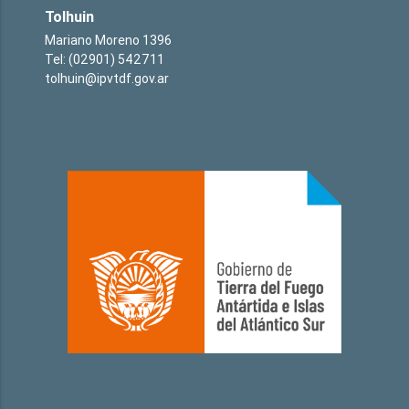
Tolhuin
Mariano Moreno 1396
Tel: (02901) 542711
tolhuin@ipvtdf.gov.ar