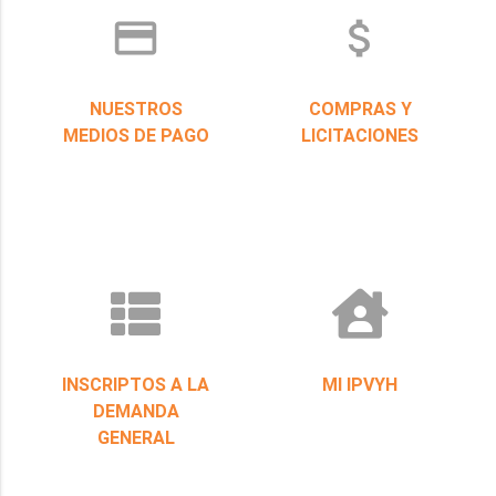
credit_card
attach_money
NUESTROS
COMPRAS Y
MEDIOS DE PAGO
LICITACIONES
INSCRIPTOS A LA
MI IPVYH
DEMANDA
GENERAL