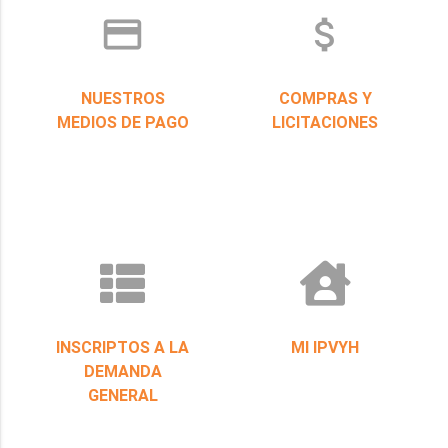
credit_card
attach_money
NUESTROS
COMPRAS Y
MEDIOS DE PAGO
LICITACIONES
INSCRIPTOS A LA
MI IPVYH
DEMANDA
GENERAL