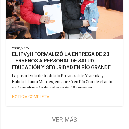
20/05/2025
EL IPVyH FORMALIZÓ LA ENTREGA DE 28
TERRENOS A PERSONAL DE SALUD,
EDUCACIÓN Y SEGURIDAD EN RÍO GRANDE
La presidenta del Instituto Provincial de Vivienda y
Hábitat, Laura Montes, encabezó en Río Grande el acto
de formalización de entrega de 28 terrenos
correspondientes a la operatoria especial anunciada por
NOTICIA COMPLETA
el Gobernador Gustavo Melella, la cual tiene como
objetivo brindar una solución habitacional a docentes,
profesionales de la salud y efectivos de la Policía de la
Provincia y del Servicio Penitenciario.
VER MÁS