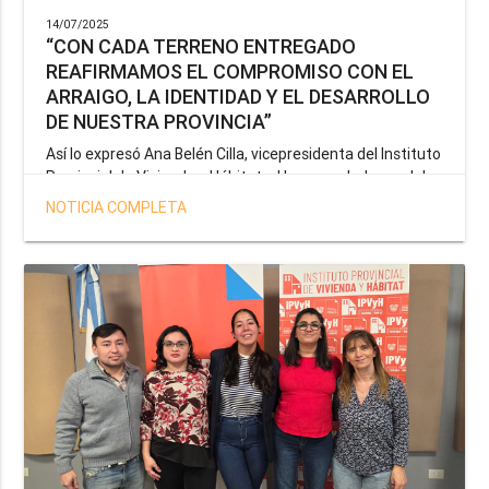
14/07/2025
“CON CADA TERRENO ENTREGADO
REAFIRMAMOS EL COMPROMISO CON EL
ARRAIGO, LA IDENTIDAD Y EL DESARROLLO
DE NUESTRA PROVINCIA”
Así lo expresó Ana Belén Cilla, vicepresidenta del Instituto
Provincial de Vivienda y Hábitat, al hacer un balance del
trabajo del organismo en el marco de la operatoria
NOTICIA COMPLETA
especial de adjudicación de lotes a personal docente, de
salud y seguridad impulsada por el gobernador Gustavo
Melella.