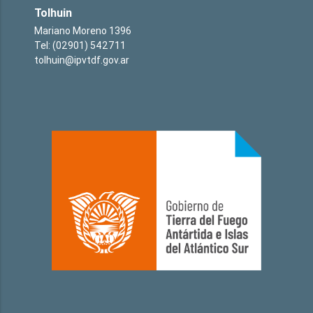
Tolhuin
Mariano Moreno 1396
Tel: (02901) 542711
tolhuin@ipvtdf.gov.ar