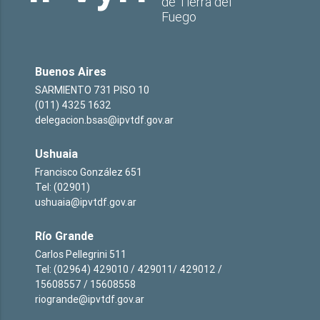
de Tierra del
Fuego
Buenos Aires
SARMIENTO 731 PISO 10
(011) 4325 1632
delegacion.bsas@ipvtdf.gov.ar
Ushuaia
Francisco González 651
Tel: (02901)
ushuaia@ipvtdf.gov.ar
Río Grande
Carlos Pellegrini 511
Tel: (02964) 429010 / 429011/ 429012 /
15608557 / 15608558
riogrande@ipvtdf.gov.ar