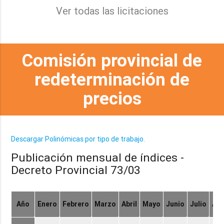
Ver todas las licitaciones
Comisión provincial de
redeterminación de
precios
Descargar Polinómicas por tipo de trabajo.
Publicación mensual de índices -
Decreto Provincial 73/03
Año
Enero
Febrero
Marzo
Abril
Mayo
Junio
Julio
Ag