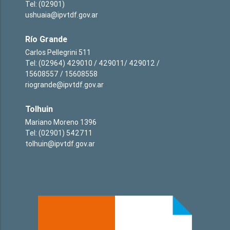
Tel: (02901)
ushuaia@ipvtdf.gov.ar
Río Grande
Carlos Pellegrini 511
Tel: (02964) 429010 / 429011/ 429012 /
15608557 / 15608558
riogrande@ipvtdf.gov.ar
Tolhuin
Mariano Moreno 1396
Tel: (02901) 542711
tolhuin@ipvtdf.gov.ar