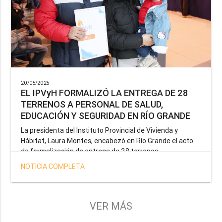
20/05/2025
EL IPVyH FORMALIZÓ LA ENTREGA DE 28
TERRENOS A PERSONAL DE SALUD,
EDUCACIÓN Y SEGURIDAD EN RÍO GRANDE
La presidenta del Instituto Provincial de Vivienda y
Hábitat, Laura Montes, encabezó en Río Grande el acto
de formalización de entrega de 28 terrenos
correspondientes a la operatoria especial anunciada por
NOTICIA COMPLETA
el Gobernador Gustavo Melella, la cual tiene como
objetivo brindar una solución habitacional a docentes,
profesionales de la salud y efectivos de la Policía de la
Provincia y del Servicio Penitenciario.
VER MÁS