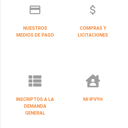
credit_card
attach_money
NUESTROS
COMPRAS Y
MEDIOS DE PAGO
LICITACIONES
INSCRIPTOS A LA
MI IPVYH
DEMANDA
GENERAL