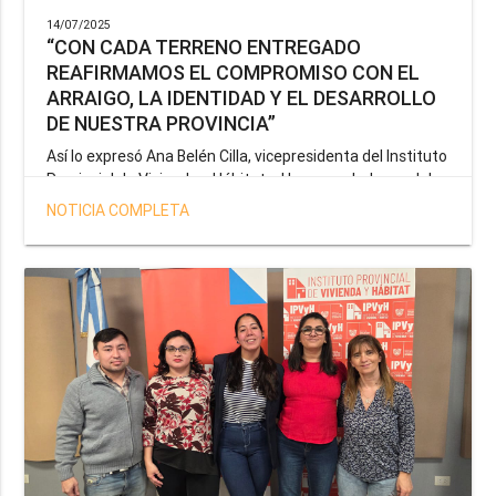
14/07/2025
“CON CADA TERRENO ENTREGADO
REAFIRMAMOS EL COMPROMISO CON EL
ARRAIGO, LA IDENTIDAD Y EL DESARROLLO
DE NUESTRA PROVINCIA”
Así lo expresó Ana Belén Cilla, vicepresidenta del Instituto
Provincial de Vivienda y Hábitat, al hacer un balance del
trabajo del organismo en el marco de la operatoria
NOTICIA COMPLETA
especial de adjudicación de lotes a personal docente, de
salud y seguridad impulsada por el gobernador Gustavo
Melella.