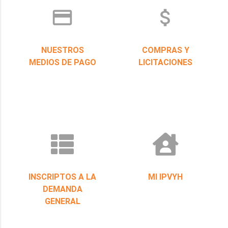
credit_card
attach_money
NUESTROS
COMPRAS Y
MEDIOS DE PAGO
LICITACIONES
INSCRIPTOS A LA
MI IPVYH
DEMANDA
GENERAL