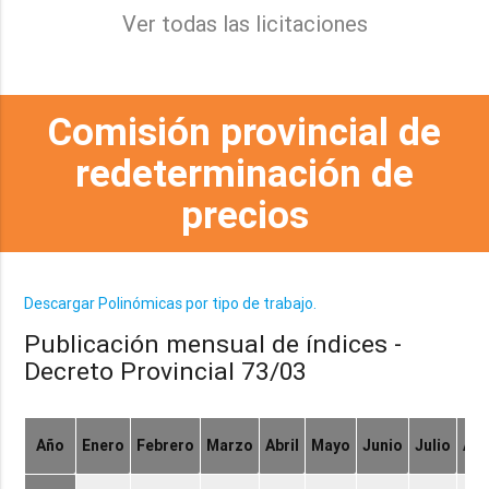
Ver todas las licitaciones
Comisión provincial de
redeterminación de
precios
Descargar Polinómicas por tipo de trabajo.
Publicación mensual de índices -
Decreto Provincial 73/03
Año
Enero
Febrero
Marzo
Abril
Mayo
Junio
Julio
Ag