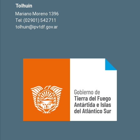
Tolhuin
Mariano Moreno 1396
Tel: (02901) 542711
tolhuin@ipvtdf.gov.ar