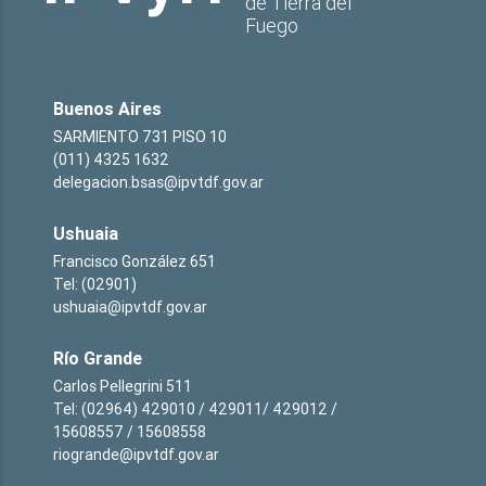
de Tierra del
Fuego
Buenos Aires
SARMIENTO 731 PISO 10
(011) 4325 1632
delegacion.bsas@ipvtdf.gov.ar
Ushuaia
Francisco González 651
Tel: (02901)
ushuaia@ipvtdf.gov.ar
Río Grande
Carlos Pellegrini 511
Tel: (02964) 429010 / 429011/ 429012 /
15608557 / 15608558
riogrande@ipvtdf.gov.ar