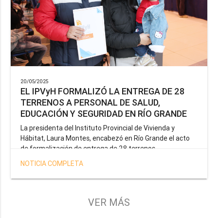
20/05/2025
EL IPVyH FORMALIZÓ LA ENTREGA DE 28
TERRENOS A PERSONAL DE SALUD,
EDUCACIÓN Y SEGURIDAD EN RÍO GRANDE
La presidenta del Instituto Provincial de Vivienda y
Hábitat, Laura Montes, encabezó en Río Grande el acto
de formalización de entrega de 28 terrenos
correspondientes a la operatoria especial anunciada por
NOTICIA COMPLETA
el Gobernador Gustavo Melella, la cual tiene como
objetivo brindar una solución habitacional a docentes,
profesionales de la salud y efectivos de la Policía de la
Provincia y del Servicio Penitenciario.
VER MÁS