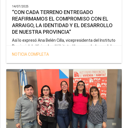
14/07/2025
“CON CADA TERRENO ENTREGADO
REAFIRMAMOS EL COMPROMISO CON EL
ARRAIGO, LA IDENTIDAD Y EL DESARROLLO
DE NUESTRA PROVINCIA”
Así lo expresó Ana Belén Cilla, vicepresidenta del Instituto
Provincial de Vivienda y Hábitat, al hacer un balance del
trabajo del organismo en el marco de la operatoria
NOTICIA COMPLETA
especial de adjudicación de lotes a personal docente, de
salud y seguridad impulsada por el gobernador Gustavo
Melella.