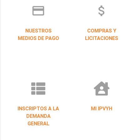
credit_card
attach_money
NUESTROS
COMPRAS Y
MEDIOS DE PAGO
LICITACIONES
INSCRIPTOS A LA
MI IPVYH
DEMANDA
GENERAL