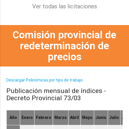
Ver todas las licitaciones
Comisión provincial de
redeterminación de
precios
Descargar Polinómicas por tipo de trabajo.
Publicación mensual de índices -
Decreto Provincial 73/03
Año
Enero
Febrero
Marzo
Abril
Mayo
Junio
Julio
Ag