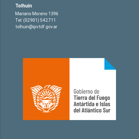
Tolhuin
Mariano Moreno 1396
Tel: (02901) 542711
tolhuin@ipvtdf.gov.ar