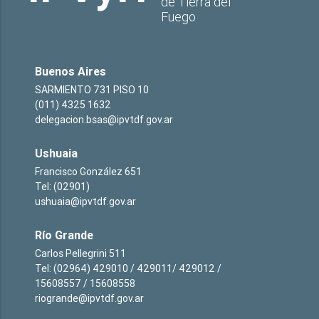
de Tierra del
Fuego
Buenos Aires
SARMIENTO 731 PISO 10
(011) 4325 1632
delegacion.bsas@ipvtdf.gov.ar
Ushuaia
Francisco González 651
Tel: (02901)
ushuaia@ipvtdf.gov.ar
Río Grande
Carlos Pellegrini 511
Tel: (02964) 429010 / 429011/ 429012 /
15608557 / 15608558
riogrande@ipvtdf.gov.ar