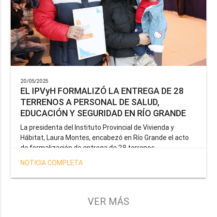
20/05/2025
EL IPVyH FORMALIZÓ LA ENTREGA DE 28
TERRENOS A PERSONAL DE SALUD,
EDUCACIÓN Y SEGURIDAD EN RÍO GRANDE
La presidenta del Instituto Provincial de Vivienda y
Hábitat, Laura Montes, encabezó en Río Grande el acto
de formalización de entrega de 28 terrenos
correspondientes a la operatoria especial anunciada por
NOTICIA COMPLETA
el Gobernador Gustavo Melella, la cual tiene como
objetivo brindar una solución habitacional a docentes,
profesionales de la salud y efectivos de la Policía de la
Provincia y del Servicio Penitenciario.
VER MÁS