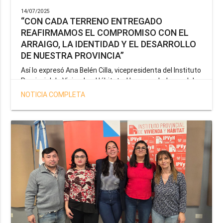
14/07/2025
“CON CADA TERRENO ENTREGADO
REAFIRMAMOS EL COMPROMISO CON EL
ARRAIGO, LA IDENTIDAD Y EL DESARROLLO
DE NUESTRA PROVINCIA”
Así lo expresó Ana Belén Cilla, vicepresidenta del Instituto
Provincial de Vivienda y Hábitat, al hacer un balance del
trabajo del organismo en el marco de la operatoria
NOTICIA COMPLETA
especial de adjudicación de lotes a personal docente, de
salud y seguridad impulsada por el gobernador Gustavo
Melella.