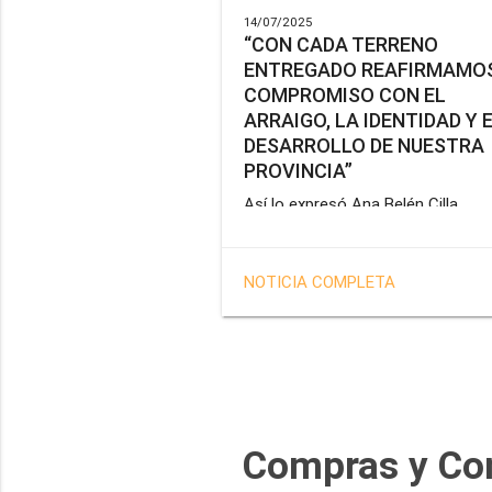
14/07/2025
“CON CADA TERRENO
ENTREGADO REAFIRMAMOS
COMPROMISO CON EL
ARRAIGO, LA IDENTIDAD Y 
DESARROLLO DE NUESTRA
PROVINCIA”
Así lo expresó Ana Belén Cilla,
vicepresidenta del Instituto Provin
de Vivienda y Hábitat, al hacer un
balance del trabajo del organismo 
NOTICIA COMPLETA
marco de la operatoria especial d
adjudicación de lotes a personal
docente, de salud y seguridad
impulsada por el gobernador Gus
Melella.
Compras y Co