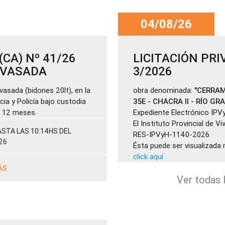
04/08/26
CA) Nº 41/26
LICITACIÓN PRI
ENVASADA
3/2026
vasada (bidones 20lt), en la
obra denominada:
"CERRAM
cia y Policía bajo custodia
35E - CHACRA II - RÍO GR
de 12 meses.
Expediente Electrónico IPV
El Instituto Provincial de V
STA LAS 10:14HS DEL
RES-IPVyH-1140-2026
26
Ésta puede ser visualizada 
click aquí
ÁS
Ver todas l