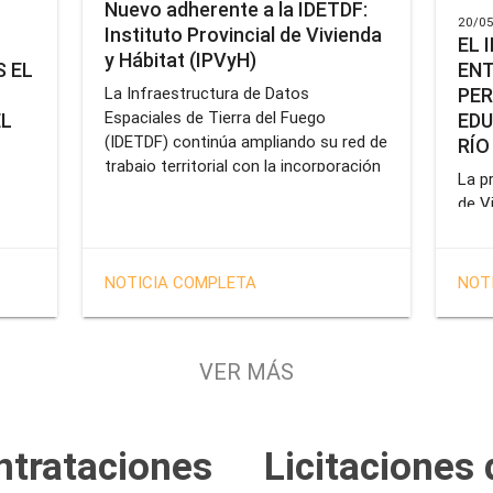
Nuevo adherente a la IDETDF:
20/05
Instituto Provincial de Vivienda
EL 
y Hábitat (IPVyH)
ENT
 EL
PER
La Infraestructura de Datos
Espaciales de Tierra del Fuego
EDU
EL
(IDETDF) continúa ampliando su red de
RÍO
trabajo territorial con la incorporación
La pr
de un nuevo organismo adherente: el
de V
Instituto Provincial de Vivienda y
enca
cial
Hábitat (IPVyH).
form
terr
en el
NOTICIA COMPLETA
NOT
oper
e
Gobe
tien
VER MÁS
solu
tavo
prof
de la
Servi
ntrataciones
Licitaciones