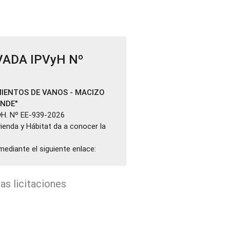
VADA IPVyH Nº
IENTOS DE VANOS - MACIZO
ANDE"
yH. Nº EE-939-2026
ivienda y Hábitat da a conocer la
mediante el siguiente enlace:
as licitaciones