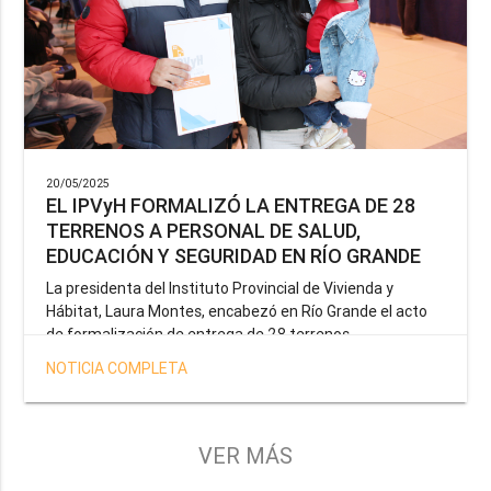
20/05/2025
EL IPVyH FORMALIZÓ LA ENTREGA DE 28
TERRENOS A PERSONAL DE SALUD,
EDUCACIÓN Y SEGURIDAD EN RÍO GRANDE
La presidenta del Instituto Provincial de Vivienda y
Hábitat, Laura Montes, encabezó en Río Grande el acto
de formalización de entrega de 28 terrenos
correspondientes a la operatoria especial anunciada por
NOTICIA COMPLETA
el Gobernador Gustavo Melella, la cual tiene como
objetivo brindar una solución habitacional a docentes,
profesionales de la salud y efectivos de la Policía de la
Provincia y del Servicio Penitenciario.
VER MÁS