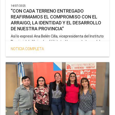
14/07/2025
“CON CADA TERRENO ENTREGADO
REAFIRMAMOS EL COMPROMISO CON EL
ARRAIGO, LA IDENTIDAD Y EL DESARROLLO
DE NUESTRA PROVINCIA”
Así lo expresó Ana Belén Cilla, vicepresidenta del Instituto
Provincial de Vivienda y Hábitat, al hacer un balance del
trabajo del organismo en el marco de la operatoria
NOTICIA COMPLETA
especial de adjudicación de lotes a personal docente, de
salud y seguridad impulsada por el gobernador Gustavo
Melella.