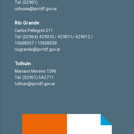
Tel: (02901)
ushuaia@ipvtdf.gov.ar
Río Grande
Carlos Pellegrini 511
Tel: (02964) 429010 / 429011/ 429012 /
15608557 / 15608558
riogrande@ipvtdf.gov.ar
Tolhuin
Mariano Moreno 1396
Tel: (02901) 542711
tolhuin@ipvtdf.gov.ar