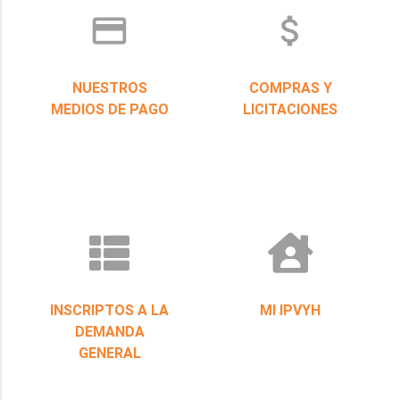
credit_card
attach_money
NUESTROS
COMPRAS Y
MEDIOS DE PAGO
LICITACIONES
INSCRIPTOS A LA
MI IPVYH
DEMANDA
GENERAL