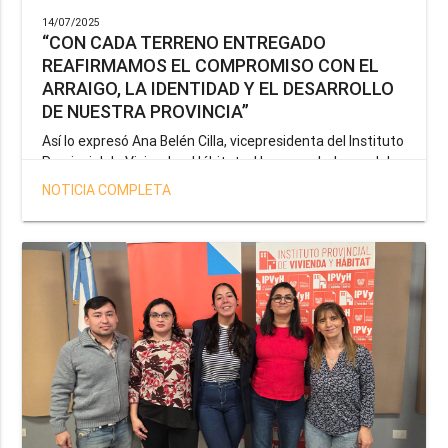
14/07/2025
“CON CADA TERRENO ENTREGADO
REAFIRMAMOS EL COMPROMISO CON EL
ARRAIGO, LA IDENTIDAD Y EL DESARROLLO
DE NUESTRA PROVINCIA”
Así lo expresó Ana Belén Cilla, vicepresidenta del Instituto
Provincial de Vivienda y Hábitat, al hacer un balance del
trabajo del organismo en el marco de la operatoria
NOTICIA COMPLETA
especial de adjudicación de lotes a personal docente, de
salud y seguridad impulsada por el gobernador Gustavo
Melella.