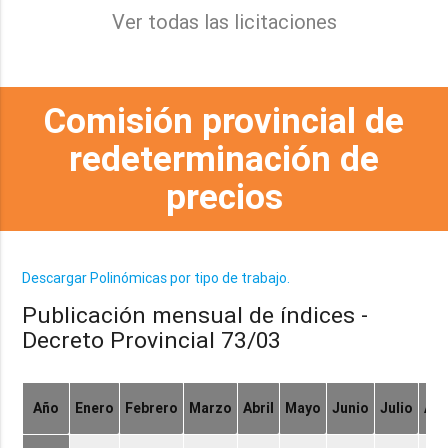
Ver todas las licitaciones
Comisión provincial de
redeterminación de
precios
Descargar Polinómicas por tipo de trabajo.
Publicación mensual de índices -
Decreto Provincial 73/03
Año
Enero
Febrero
Marzo
Abril
Mayo
Junio
Julio
Ag