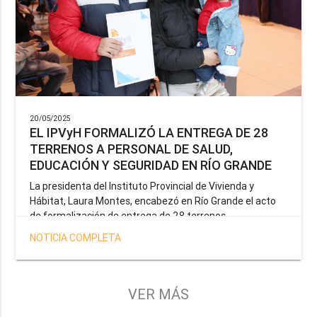
20/05/2025
EL IPVyH FORMALIZÓ LA ENTREGA DE 28
TERRENOS A PERSONAL DE SALUD,
EDUCACIÓN Y SEGURIDAD EN RÍO GRANDE
La presidenta del Instituto Provincial de Vivienda y
Hábitat, Laura Montes, encabezó en Río Grande el acto
de formalización de entrega de 28 terrenos
correspondientes a la operatoria especial anunciada por
NOTICIA COMPLETA
el Gobernador Gustavo Melella, la cual tiene como
objetivo brindar una solución habitacional a docentes,
profesionales de la salud y efectivos de la Policía de la
Provincia y del Servicio Penitenciario.
VER MÁS