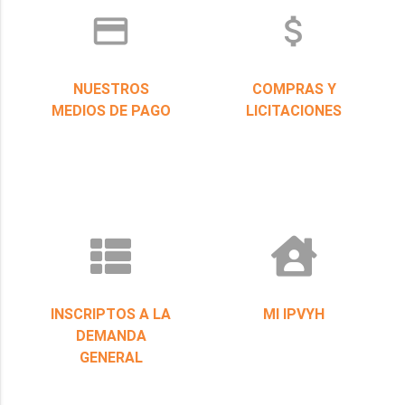
credit_card
attach_money
NUESTROS
COMPRAS Y
MEDIOS DE PAGO
LICITACIONES
INSCRIPTOS A LA
MI IPVYH
DEMANDA
GENERAL