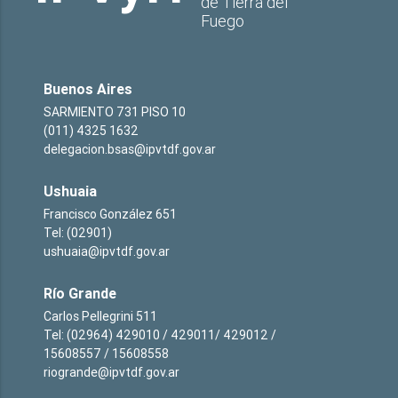
de Tierra del
Fuego
Buenos Aires
SARMIENTO 731 PISO 10
(011) 4325 1632
delegacion.bsas@ipvtdf.gov.ar
Ushuaia
Francisco González 651
Tel: (02901)
ushuaia@ipvtdf.gov.ar
Río Grande
Carlos Pellegrini 511
Tel: (02964) 429010 / 429011/ 429012 /
15608557 / 15608558
riogrande@ipvtdf.gov.ar