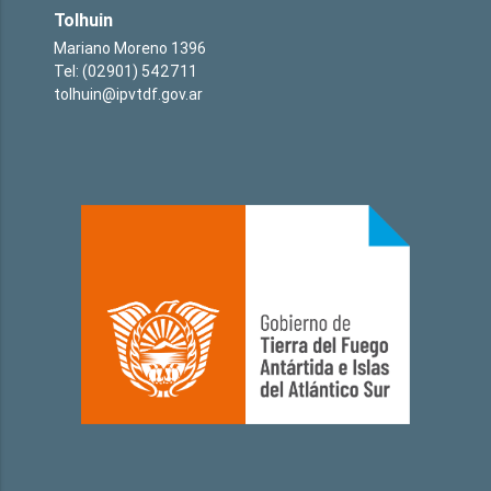
Tolhuin
Mariano Moreno 1396
Tel: (02901) 542711
tolhuin@ipvtdf.gov.ar