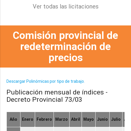
Ver todas las licitaciones
Comisión provincial de
redeterminación de
precios
Descargar Polinómicas por tipo de trabajo.
Publicación mensual de índices -
Decreto Provincial 73/03
Año
Enero
Febrero
Marzo
Abril
Mayo
Junio
Julio
Ag