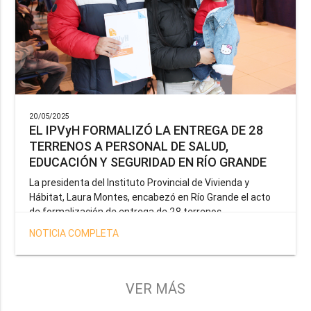
20/05/2025
EL IPVyH FORMALIZÓ LA ENTREGA DE 28
TERRENOS A PERSONAL DE SALUD,
EDUCACIÓN Y SEGURIDAD EN RÍO GRANDE
La presidenta del Instituto Provincial de Vivienda y
Hábitat, Laura Montes, encabezó en Río Grande el acto
de formalización de entrega de 28 terrenos
correspondientes a la operatoria especial anunciada por
NOTICIA COMPLETA
el Gobernador Gustavo Melella, la cual tiene como
objetivo brindar una solución habitacional a docentes,
profesionales de la salud y efectivos de la Policía de la
Provincia y del Servicio Penitenciario.
VER MÁS