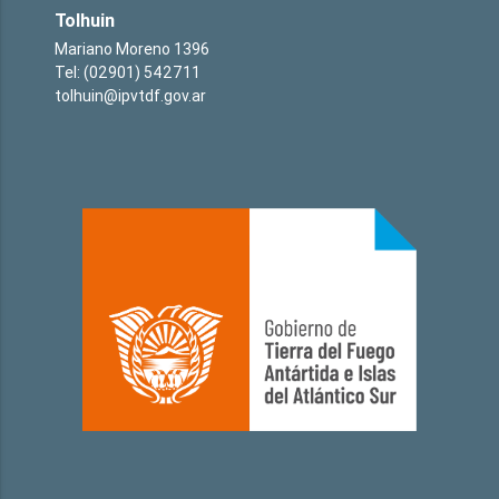
Tolhuin
Mariano Moreno 1396
Tel: (02901) 542711
tolhuin@ipvtdf.gov.ar