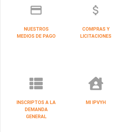
credit_card
attach_money
NUESTROS
COMPRAS Y
MEDIOS DE PAGO
LICITACIONES
INSCRIPTOS A LA
MI IPVYH
DEMANDA
GENERAL