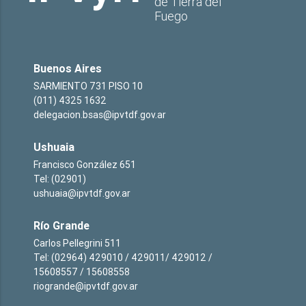
de Tierra del
Fuego
Buenos Aires
SARMIENTO 731 PISO 10
(011) 4325 1632
delegacion.bsas@ipvtdf.gov.ar
Ushuaia
Francisco González 651
Tel: (02901)
ushuaia@ipvtdf.gov.ar
Río Grande
Carlos Pellegrini 511
Tel: (02964) 429010 / 429011/ 429012 /
15608557 / 15608558
riogrande@ipvtdf.gov.ar