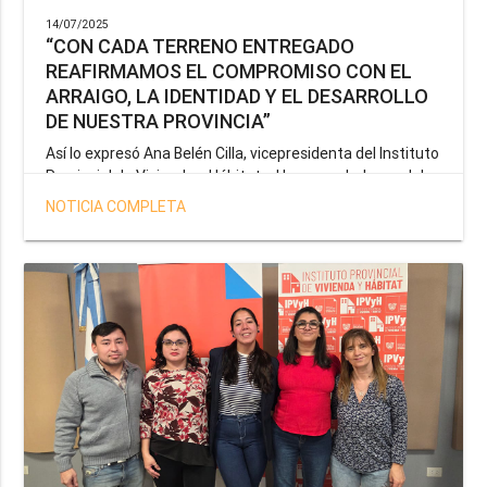
14/07/2025
“CON CADA TERRENO ENTREGADO
REAFIRMAMOS EL COMPROMISO CON EL
ARRAIGO, LA IDENTIDAD Y EL DESARROLLO
DE NUESTRA PROVINCIA”
Así lo expresó Ana Belén Cilla, vicepresidenta del Instituto
Provincial de Vivienda y Hábitat, al hacer un balance del
trabajo del organismo en el marco de la operatoria
NOTICIA COMPLETA
especial de adjudicación de lotes a personal docente, de
salud y seguridad impulsada por el gobernador Gustavo
Melella.