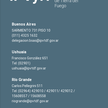
de Tierra del
Fuego
Buenos Aires
SARMIENTO 731 PISO 10
(011) 4325 1632
delegacion.bsas@ipvtdf.gov.ar
Ushuaia
Francisco González 651
Tel: (02901)
ushuaia@ipvtdf.gov.ar
Río Grande
Carlos Pellegrini 511
Tel: (02964) 429010 / 429011/ 429012 /
15608557 / 15608558
riogrande@ipvtdf.gov.ar