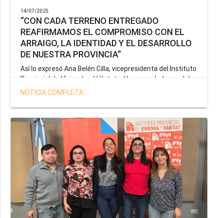
14/07/2025
“CON CADA TERRENO ENTREGADO
REAFIRMAMOS EL COMPROMISO CON EL
ARRAIGO, LA IDENTIDAD Y EL DESARROLLO
DE NUESTRA PROVINCIA”
Así lo expresó Ana Belén Cilla, vicepresidenta del Instituto
Provincial de Vivienda y Hábitat, al hacer un balance del
trabajo del organismo en el marco de la operatoria
NOTICIA COMPLETA
especial de adjudicación de lotes a personal docente, de
salud y seguridad impulsada por el gobernador Gustavo
Melella.