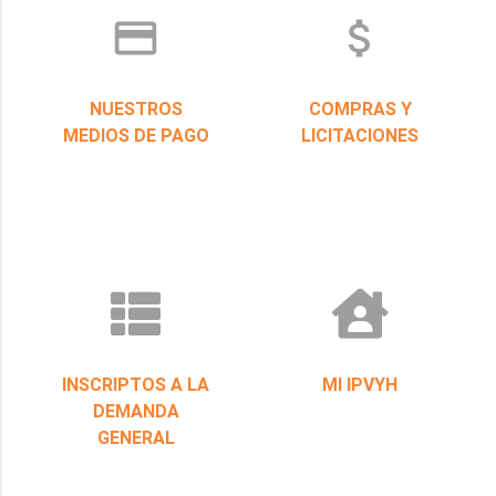
credit_card
attach_money
NUESTROS
COMPRAS Y
MEDIOS DE PAGO
LICITACIONES
INSCRIPTOS A LA
MI IPVYH
DEMANDA
GENERAL