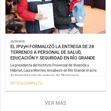
20/05/2025
EL IPVyH FORMALIZÓ LA ENTREGA DE 28
TERRENOS A PERSONAL DE SALUD,
EDUCACIÓN Y SEGURIDAD EN RÍO GRANDE
La presidenta del Instituto Provincial de Vivienda y
Hábitat, Laura Montes, encabezó en Río Grande el acto
de formalización de entrega de 28 terrenos
correspondientes a la operatoria especial anunciada por
NOTICIA COMPLETA
el Gobernador Gustavo Melella, la cual tiene como
objetivo brindar una solución habitacional a docentes,
profesionales de la salud y efectivos de la Policía de la
Provincia y del Servicio Penitenciario.
VER MÁS