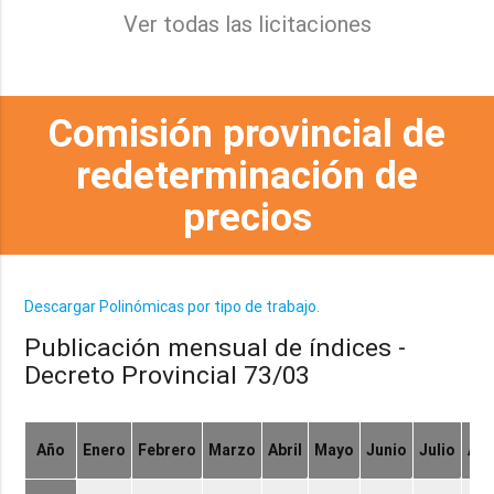
Ver todas las licitaciones
Comisión provincial de
redeterminación de
precios
Descargar Polinómicas por tipo de trabajo.
Publicación mensual de índices -
Decreto Provincial 73/03
Año
Enero
Febrero
Marzo
Abril
Mayo
Junio
Julio
Ag