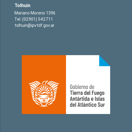
Tolhuin
Mariano Moreno 1396
Tel: (02901) 542711
tolhuin@ipvtdf.gov.ar