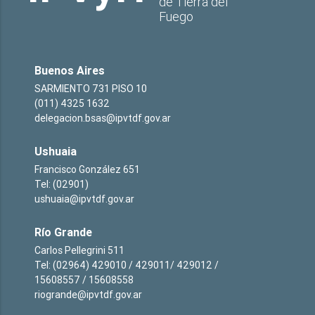
de Tierra del
Fuego
Buenos Aires
SARMIENTO 731 PISO 10
(011) 4325 1632
delegacion.bsas@ipvtdf.gov.ar
Ushuaia
Francisco González 651
Tel: (02901)
ushuaia@ipvtdf.gov.ar
Río Grande
Carlos Pellegrini 511
Tel: (02964) 429010 / 429011/ 429012 /
15608557 / 15608558
riogrande@ipvtdf.gov.ar