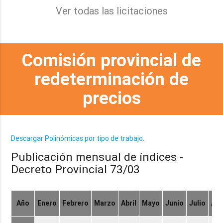
Ver todas las licitaciones
Comisión provincial de
redeterminación de
precios
Descargar Polinómicas por tipo de trabajo.
Publicación mensual de índices -
Decreto Provincial 73/03
Año
Enero
Febrero
Marzo
Abril
Mayo
Junio
Julio
Ag