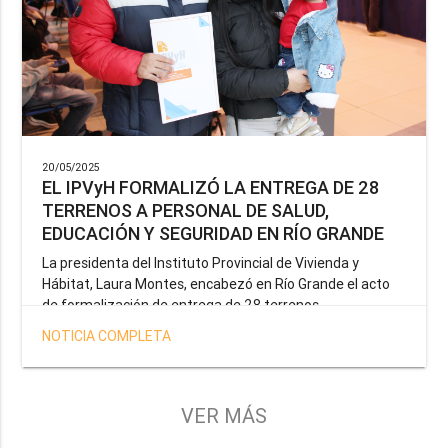
20/05/2025
EL IPVyH FORMALIZÓ LA ENTREGA DE 28
TERRENOS A PERSONAL DE SALUD,
EDUCACIÓN Y SEGURIDAD EN RÍO GRANDE
La presidenta del Instituto Provincial de Vivienda y
Hábitat, Laura Montes, encabezó en Río Grande el acto
de formalización de entrega de 28 terrenos
correspondientes a la operatoria especial anunciada por
NOTICIA COMPLETA
el Gobernador Gustavo Melella, la cual tiene como
objetivo brindar una solución habitacional a docentes,
profesionales de la salud y efectivos de la Policía de la
Provincia y del Servicio Penitenciario.
VER MÁS