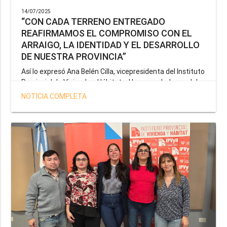
14/07/2025
“CON CADA TERRENO ENTREGADO
REAFIRMAMOS EL COMPROMISO CON EL
ARRAIGO, LA IDENTIDAD Y EL DESARROLLO
DE NUESTRA PROVINCIA”
Así lo expresó Ana Belén Cilla, vicepresidenta del Instituto
Provincial de Vivienda y Hábitat, al hacer un balance del
trabajo del organismo en el marco de la operatoria
NOTICIA COMPLETA
especial de adjudicación de lotes a personal docente, de
salud y seguridad impulsada por el gobernador Gustavo
Melella.