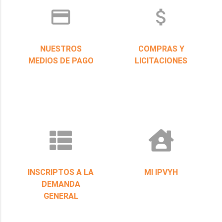
credit_card
attach_money
NUESTROS
COMPRAS Y
MEDIOS DE PAGO
LICITACIONES
INSCRIPTOS A LA
MI IPVYH
DEMANDA
GENERAL