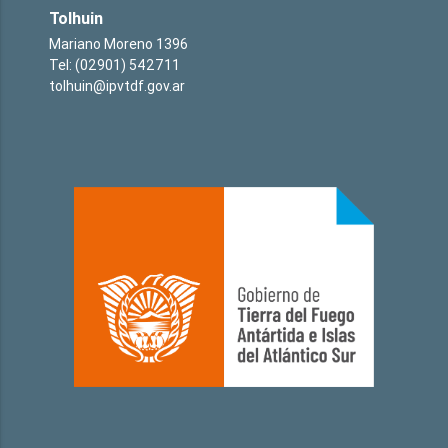
Tolhuin
Mariano Moreno 1396
Tel: (02901) 542711
tolhuin@ipvtdf.gov.ar