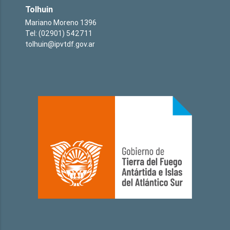
Tolhuin
Mariano Moreno 1396
Tel: (02901) 542711
tolhuin@ipvtdf.gov.ar