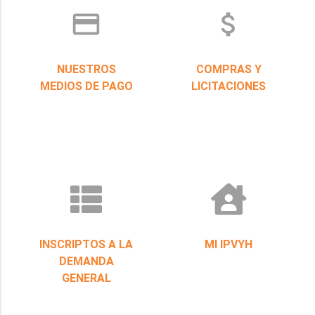
credit_card
attach_money
NUESTROS
COMPRAS Y
MEDIOS DE PAGO
LICITACIONES
INSCRIPTOS A LA
MI IPVYH
DEMANDA
GENERAL