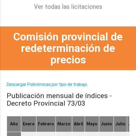
Ver todas las licitaciones
Comisión provincial de
redeterminación de
precios
Descargar Polinómicas por tipo de trabajo.
Publicación mensual de índices -
Decreto Provincial 73/03
Año
Enero
Febrero
Marzo
Abril
Mayo
Junio
Julio
Ag