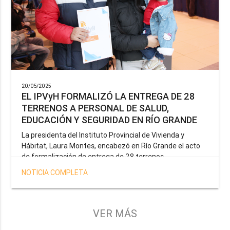
20/05/2025
EL IPVyH FORMALIZÓ LA ENTREGA DE 28
TERRENOS A PERSONAL DE SALUD,
EDUCACIÓN Y SEGURIDAD EN RÍO GRANDE
La presidenta del Instituto Provincial de Vivienda y
Hábitat, Laura Montes, encabezó en Río Grande el acto
de formalización de entrega de 28 terrenos
correspondientes a la operatoria especial anunciada por
NOTICIA COMPLETA
el Gobernador Gustavo Melella, la cual tiene como
objetivo brindar una solución habitacional a docentes,
profesionales de la salud y efectivos de la Policía de la
Provincia y del Servicio Penitenciario.
VER MÁS