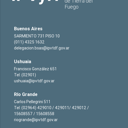
de Tierra del
Fuego
Buenos Aires
SARMIENTO 731 PISO 10
(011) 4325 1632
delegacion.bsas@ipvtdf.gov.ar
Ushuaia
Francisco González 651
Tel: (02901)
ushuaia@ipvtdf.gov.ar
Río Grande
Carlos Pellegrini 511
Tel: (02964) 429010 / 429011/ 429012 /
15608557 / 15608558
riogrande@ipvtdf.gov.ar