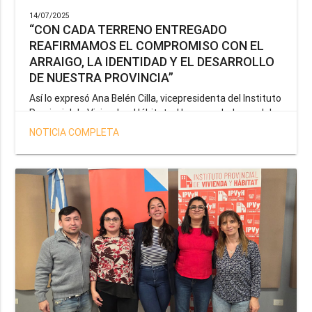
14/07/2025
“CON CADA TERRENO ENTREGADO
REAFIRMAMOS EL COMPROMISO CON EL
ARRAIGO, LA IDENTIDAD Y EL DESARROLLO
DE NUESTRA PROVINCIA”
Así lo expresó Ana Belén Cilla, vicepresidenta del Instituto
Provincial de Vivienda y Hábitat, al hacer un balance del
trabajo del organismo en el marco de la operatoria
NOTICIA COMPLETA
especial de adjudicación de lotes a personal docente, de
salud y seguridad impulsada por el gobernador Gustavo
Melella.