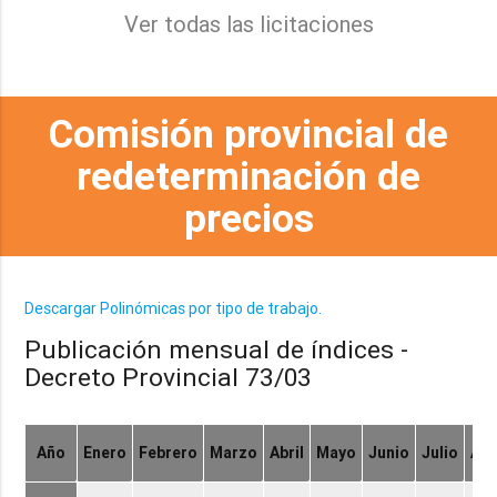
Ver todas las licitaciones
Comisión provincial de
redeterminación de
precios
Descargar Polinómicas por tipo de trabajo.
Publicación mensual de índices -
Decreto Provincial 73/03
Año
Enero
Febrero
Marzo
Abril
Mayo
Junio
Julio
Ag