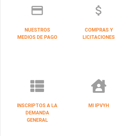
credit_card
attach_money
NUESTROS
COMPRAS Y
MEDIOS DE PAGO
LICITACIONES
INSCRIPTOS A LA
MI IPVYH
DEMANDA
GENERAL