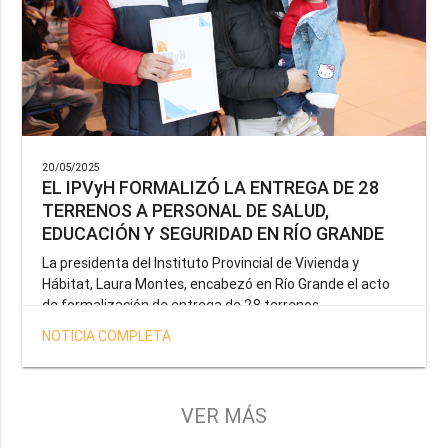
20/05/2025
EL IPVyH FORMALIZÓ LA ENTREGA DE 28
TERRENOS A PERSONAL DE SALUD,
EDUCACIÓN Y SEGURIDAD EN RÍO GRANDE
La presidenta del Instituto Provincial de Vivienda y
Hábitat, Laura Montes, encabezó en Río Grande el acto
de formalización de entrega de 28 terrenos
correspondientes a la operatoria especial anunciada por
NOTICIA COMPLETA
el Gobernador Gustavo Melella, la cual tiene como
objetivo brindar una solución habitacional a docentes,
profesionales de la salud y efectivos de la Policía de la
Provincia y del Servicio Penitenciario.
VER MÁS