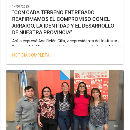
14/07/2025
“CON CADA TERRENO ENTREGADO
REAFIRMAMOS EL COMPROMISO CON EL
ARRAIGO, LA IDENTIDAD Y EL DESARROLLO
DE NUESTRA PROVINCIA”
Así lo expresó Ana Belén Cilla, vicepresidenta del Instituto
Provincial de Vivienda y Hábitat, al hacer un balance del
trabajo del organismo en el marco de la operatoria
NOTICIA COMPLETA
especial de adjudicación de lotes a personal docente, de
salud y seguridad impulsada por el gobernador Gustavo
Melella.