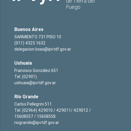
de Tierra del
Fuego
Buenos Aires
SARMIENTO 731 PISO 10
(011) 4325 1632
delegacion.bsas@ipvtdf.gov.ar
Ushuaia
Francisco González 651
Tel: (02901)
ushuaia@ipvtdf.gov.ar
Río Grande
Carlos Pellegrini 511
Tel: (02964) 429010 / 429011/ 429012 /
15608557 / 15608558
riogrande@ipvtdf.gov.ar