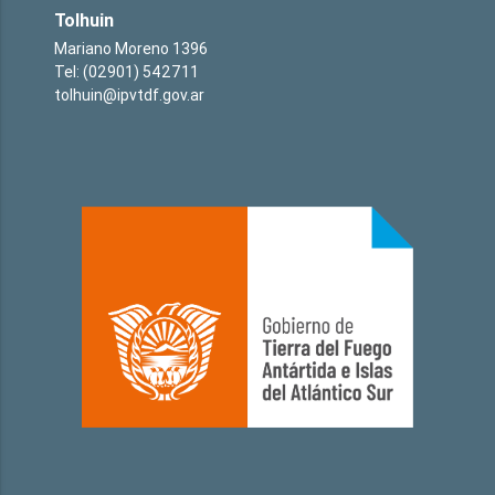
Tolhuin
Mariano Moreno 1396
Tel: (02901) 542711
tolhuin@ipvtdf.gov.ar