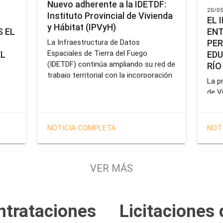
Nuevo adherente a la IDETDF:
20/05
Instituto Provincial de Vivienda
EL 
y Hábitat (IPVyH)
ENT
 EL
PER
La Infraestructura de Datos
Espaciales de Tierra del Fuego
EDU
EL
(IDETDF) continúa ampliando su red de
RÍO
trabajo territorial con la incorporación
La pr
de un nuevo organismo adherente: el
de V
Instituto Provincial de Vivienda y
enca
cial
Hábitat (IPVyH).
form
terr
en el
NOTICIA COMPLETA
NOT
oper
e
Gobe
tien
VER MÁS
solu
tavo
prof
de la
Servi
ntrataciones
Licitaciones