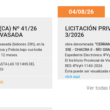
04/08/26
CA) Nº 41/26
LICITACIÓN PRI
ENVASADA
3/2026
vasada (bidones 20lt), en la
obra denominada:
"CERRAM
cia y Policía bajo custodia
35E - CHACRA II - RÍO GR
de 12 meses.
Expediente Electrónico IPV
El Instituto Provincial de V
STA LAS 10:14HS DEL
RES-IPVyH-1140-2026
26
Ésta puede ser visualizada 
click aquí
ÁS
Ver todas l