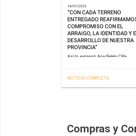
14/07/2025
“CON CADA TERRENO
ENTREGADO REAFIRMAMOS
COMPROMISO CON EL
ARRAIGO, LA IDENTIDAD Y 
DESARROLLO DE NUESTRA
PROVINCIA”
Así lo expresó Ana Belén Cilla,
vicepresidenta del Instituto Provin
de Vivienda y Hábitat, al hacer un
balance del trabajo del organismo 
NOTICIA COMPLETA
marco de la operatoria especial d
adjudicación de lotes a personal
docente, de salud y seguridad
impulsada por el gobernador Gus
Melella.
Compras y Co