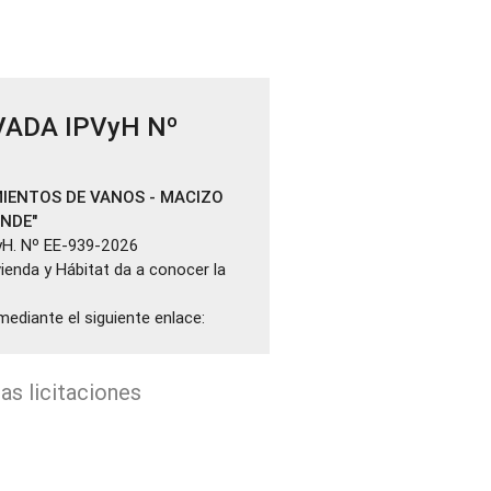
VADA IPVyH Nº
IENTOS DE VANOS - MACIZO
ANDE"
yH. Nº EE-939-2026
ivienda y Hábitat da a conocer la
mediante el siguiente enlace:
as licitaciones