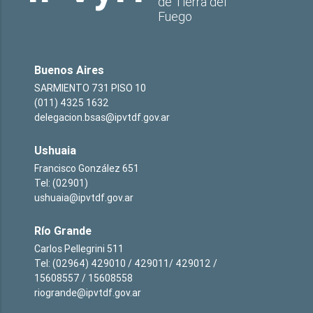
de Tierra del
Fuego
Buenos Aires
SARMIENTO 731 PISO 10
(011) 4325 1632
delegacion.bsas@ipvtdf.gov.ar
Ushuaia
Francisco González 651
Tel: (02901)
ushuaia@ipvtdf.gov.ar
Río Grande
Carlos Pellegrini 511
Tel: (02964) 429010 / 429011/ 429012 /
15608557 / 15608558
riogrande@ipvtdf.gov.ar