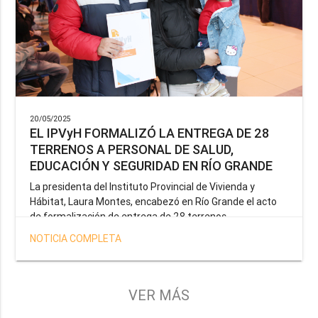
20/05/2025
EL IPVyH FORMALIZÓ LA ENTREGA DE 28
TERRENOS A PERSONAL DE SALUD,
EDUCACIÓN Y SEGURIDAD EN RÍO GRANDE
La presidenta del Instituto Provincial de Vivienda y
Hábitat, Laura Montes, encabezó en Río Grande el acto
de formalización de entrega de 28 terrenos
correspondientes a la operatoria especial anunciada por
NOTICIA COMPLETA
el Gobernador Gustavo Melella, la cual tiene como
objetivo brindar una solución habitacional a docentes,
profesionales de la salud y efectivos de la Policía de la
Provincia y del Servicio Penitenciario.
VER MÁS