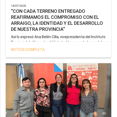
14/07/2025
“CON CADA TERRENO ENTREGADO
REAFIRMAMOS EL COMPROMISO CON EL
ARRAIGO, LA IDENTIDAD Y EL DESARROLLO
DE NUESTRA PROVINCIA”
Así lo expresó Ana Belén Cilla, vicepresidenta del Instituto
Provincial de Vivienda y Hábitat, al hacer un balance del
trabajo del organismo en el marco de la operatoria
NOTICIA COMPLETA
especial de adjudicación de lotes a personal docente, de
salud y seguridad impulsada por el gobernador Gustavo
Melella.