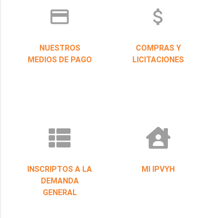
credit_card
attach_money
NUESTROS
COMPRAS Y
MEDIOS DE PAGO
LICITACIONES
INSCRIPTOS A LA
MI IPVYH
DEMANDA
GENERAL