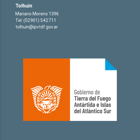
Tolhuin
Mariano Moreno 1396
Tel: (02901) 542711
tolhuin@ipvtdf.gov.ar