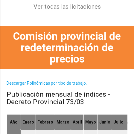
Ver todas las licitaciones
Comisión provincial de
redeterminación de
precios
Descargar Polinómicas por tipo de trabajo.
Publicación mensual de índices -
Decreto Provincial 73/03
Año
Enero
Febrero
Marzo
Abril
Mayo
Junio
Julio
Ag