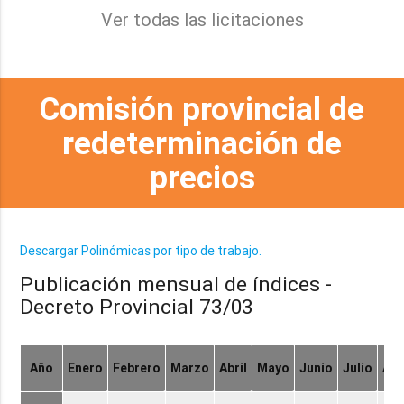
Ver todas las licitaciones
Comisión provincial de
redeterminación de
precios
Descargar Polinómicas por tipo de trabajo.
Publicación mensual de índices -
Decreto Provincial 73/03
Año
Enero
Febrero
Marzo
Abril
Mayo
Junio
Julio
Ag