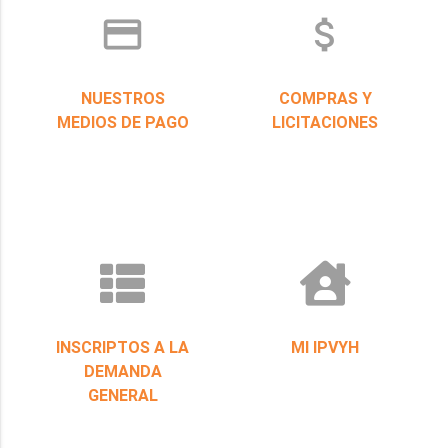
credit_card
attach_money
NUESTROS
COMPRAS Y
MEDIOS DE PAGO
LICITACIONES
INSCRIPTOS A LA
MI IPVYH
DEMANDA
GENERAL