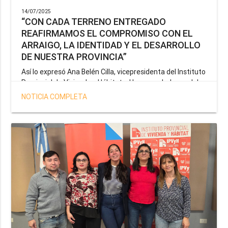
14/07/2025
“CON CADA TERRENO ENTREGADO
REAFIRMAMOS EL COMPROMISO CON EL
ARRAIGO, LA IDENTIDAD Y EL DESARROLLO
DE NUESTRA PROVINCIA”
Así lo expresó Ana Belén Cilla, vicepresidenta del Instituto
Provincial de Vivienda y Hábitat, al hacer un balance del
trabajo del organismo en el marco de la operatoria
NOTICIA COMPLETA
especial de adjudicación de lotes a personal docente, de
salud y seguridad impulsada por el gobernador Gustavo
Melella.