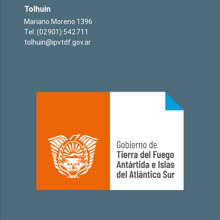
Tolhuin
Mariano Moreno 1396
Tel: (02901) 542711
tolhuin@ipvtdf.gov.ar