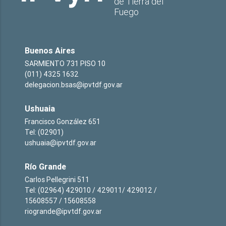
de Tierra del
Fuego
Buenos Aires
SARMIENTO 731 PISO 10
(011) 4325 1632
delegacion.bsas@ipvtdf.gov.ar
Ushuaia
Francisco González 651
Tel: (02901)
ushuaia@ipvtdf.gov.ar
Río Grande
Carlos Pellegrini 511
Tel: (02964) 429010 / 429011/ 429012 /
15608557 / 15608558
riogrande@ipvtdf.gov.ar