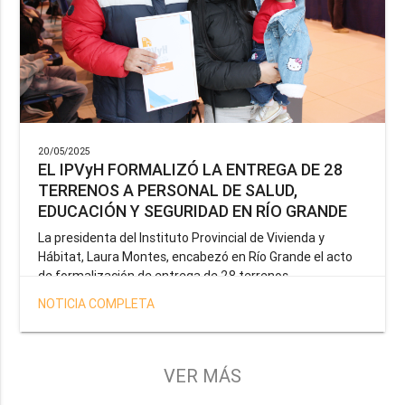
20/05/2025
EL IPVyH FORMALIZÓ LA ENTREGA DE 28
TERRENOS A PERSONAL DE SALUD,
EDUCACIÓN Y SEGURIDAD EN RÍO GRANDE
La presidenta del Instituto Provincial de Vivienda y
Hábitat, Laura Montes, encabezó en Río Grande el acto
de formalización de entrega de 28 terrenos
correspondientes a la operatoria especial anunciada por
NOTICIA COMPLETA
el Gobernador Gustavo Melella, la cual tiene como
objetivo brindar una solución habitacional a docentes,
profesionales de la salud y efectivos de la Policía de la
Provincia y del Servicio Penitenciario.
VER MÁS