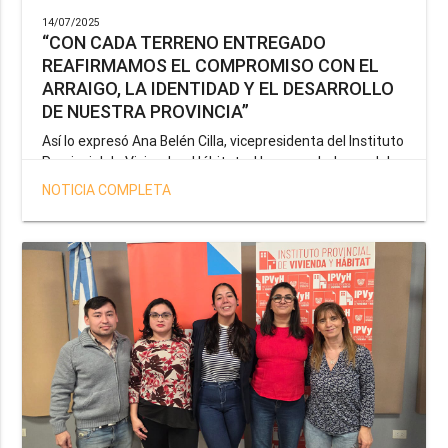
14/07/2025
“CON CADA TERRENO ENTREGADO
REAFIRMAMOS EL COMPROMISO CON EL
ARRAIGO, LA IDENTIDAD Y EL DESARROLLO
DE NUESTRA PROVINCIA”
Así lo expresó Ana Belén Cilla, vicepresidenta del Instituto
Provincial de Vivienda y Hábitat, al hacer un balance del
trabajo del organismo en el marco de la operatoria
NOTICIA COMPLETA
especial de adjudicación de lotes a personal docente, de
salud y seguridad impulsada por el gobernador Gustavo
Melella.