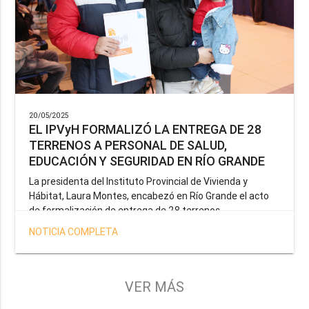
20/05/2025
EL IPVyH FORMALIZÓ LA ENTREGA DE 28
TERRENOS A PERSONAL DE SALUD,
EDUCACIÓN Y SEGURIDAD EN RÍO GRANDE
La presidenta del Instituto Provincial de Vivienda y
Hábitat, Laura Montes, encabezó en Río Grande el acto
de formalización de entrega de 28 terrenos
correspondientes a la operatoria especial anunciada por
NOTICIA COMPLETA
el Gobernador Gustavo Melella, la cual tiene como
objetivo brindar una solución habitacional a docentes,
profesionales de la salud y efectivos de la Policía de la
Provincia y del Servicio Penitenciario.
VER MÁS