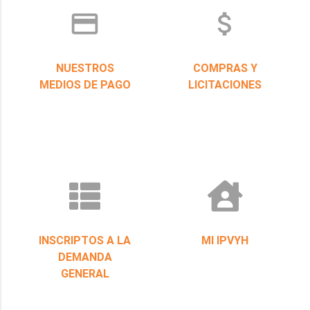
credit_card
attach_money
NUESTROS
COMPRAS Y
MEDIOS DE PAGO
LICITACIONES
INSCRIPTOS A LA
MI IPVYH
DEMANDA
GENERAL