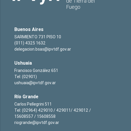
de Tierra del
Fuego
Buenos Aires
SARMIENTO 731 PISO 10
(011) 4325 1632
delegacion.bsas@ipvtdf.gov.ar
Ushuaia
Francisco González 651
Tel: (02901)
ushuaia@ipvtdf.gov.ar
Río Grande
Carlos Pellegrini 511
Tel: (02964) 429010 / 429011/ 429012 /
15608557 / 15608558
riogrande@ipvtdf.gov.ar