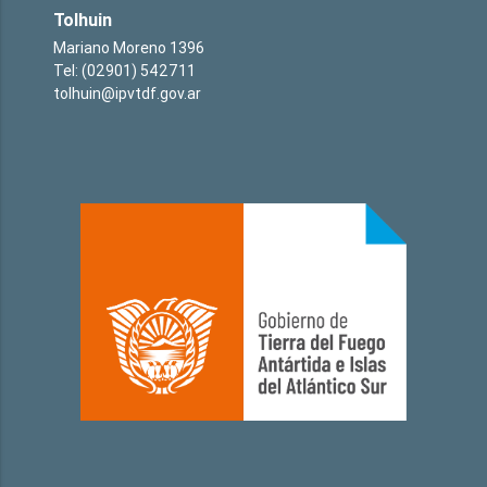
Tolhuin
Mariano Moreno 1396
Tel: (02901) 542711
tolhuin@ipvtdf.gov.ar