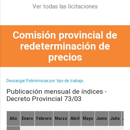
Ver todas las licitaciones
Comisión provincial de
redeterminación de
precios
Descargar Polinómicas por tipo de trabajo.
Publicación mensual de índices -
Decreto Provincial 73/03
Año
Enero
Febrero
Marzo
Abril
Mayo
Junio
Julio
Ag