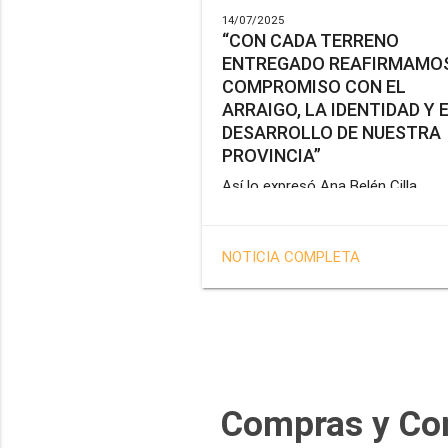
14/07/2025
“CON CADA TERRENO
ENTREGADO REAFIRMAMOS
COMPROMISO CON EL
ARRAIGO, LA IDENTIDAD Y 
DESARROLLO DE NUESTRA
PROVINCIA”
Así lo expresó Ana Belén Cilla,
vicepresidenta del Instituto Provin
de Vivienda y Hábitat, al hacer un
balance del trabajo del organismo 
NOTICIA COMPLETA
marco de la operatoria especial d
adjudicación de lotes a personal
docente, de salud y seguridad
impulsada por el gobernador Gus
Melella.
Compras y Co