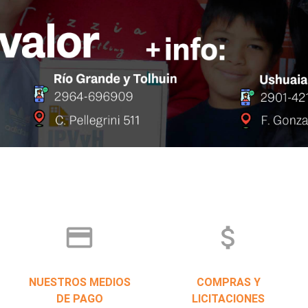
credit_card
attach_money
NUESTROS MEDIOS
COMPRAS Y
DE PAGO
LICITACIONES