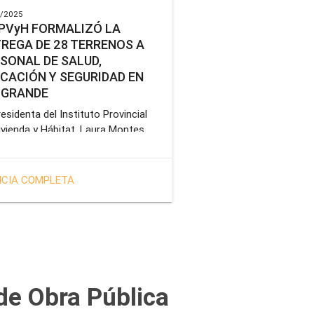
/2025
IPVyH FORMALIZÓ LA
REGA DE 28 TERRENOS A
SONAL DE SALUD,
CACIÓN Y SEGURIDAD EN
 GRANDE
esidenta del Instituto Provincial
ivienda y Hábitat, Laura Montes,
bezó en Río Grande el acto de
alización de entrega de 28
enos correspondientes a la
ICIA COMPLETA
atoria especial anunciada por el
rnador Gustavo Melella, la cual
e como objetivo brindar una
ción habitacional a docentes,
esionales de la salud y efectivos
 Policía de la Provincia y del
cio Penitenciario.
 de Obra Pública