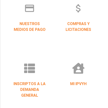
credit_card
attach_money
NUESTROS
COMPRAS Y
MEDIOS DE PAGO
LICITACIONES
INSCRIPTOS A LA
MI IPVYH
DEMANDA
GENERAL