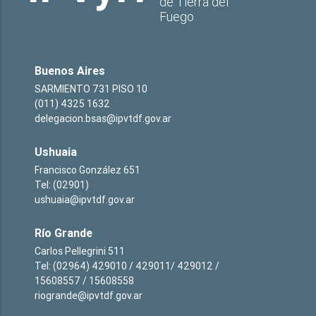
de Tierra del
Fuego
Buenos Aires
SARMIENTO 731 PISO 10
(011) 4325 1632
delegacion.bsas@ipvtdf.gov.ar
Ushuaia
Francisco González 651
Tel: (02901)
ushuaia@ipvtdf.gov.ar
Río Grande
Carlos Pellegrini 511
Tel: (02964) 429010 / 429011/ 429012 /
15608557 / 15608558
riogrande@ipvtdf.gov.ar