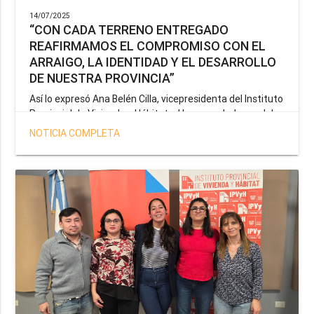
14/07/2025
“CON CADA TERRENO ENTREGADO
REAFIRMAMOS EL COMPROMISO CON EL
ARRAIGO, LA IDENTIDAD Y EL DESARROLLO
DE NUESTRA PROVINCIA”
Así lo expresó Ana Belén Cilla, vicepresidenta del Instituto
Provincial de Vivienda y Hábitat, al hacer un balance del
trabajo del organismo en el marco de la operatoria
NOTICIA COMPLETA
especial de adjudicación de lotes a personal docente, de
salud y seguridad impulsada por el gobernador Gustavo
Melella.