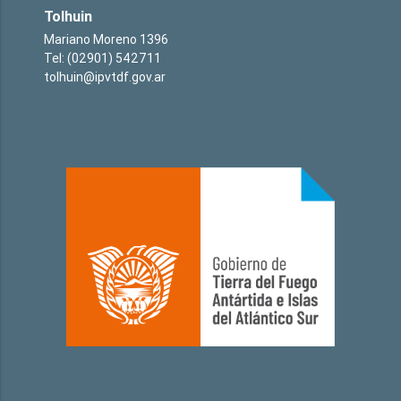
Tolhuin
Mariano Moreno 1396
Tel: (02901) 542711
tolhuin@ipvtdf.gov.ar