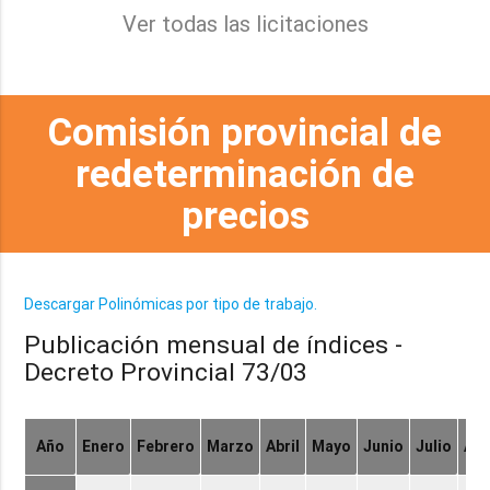
Ver todas las licitaciones
Comisión provincial de
redeterminación de
precios
Descargar Polinómicas por tipo de trabajo.
Publicación mensual de índices -
Decreto Provincial 73/03
Año
Enero
Febrero
Marzo
Abril
Mayo
Junio
Julio
Ag