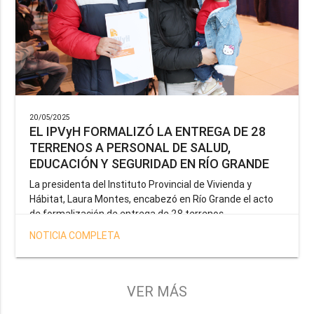
20/05/2025
EL IPVyH FORMALIZÓ LA ENTREGA DE 28
TERRENOS A PERSONAL DE SALUD,
EDUCACIÓN Y SEGURIDAD EN RÍO GRANDE
La presidenta del Instituto Provincial de Vivienda y
Hábitat, Laura Montes, encabezó en Río Grande el acto
de formalización de entrega de 28 terrenos
correspondientes a la operatoria especial anunciada por
NOTICIA COMPLETA
el Gobernador Gustavo Melella, la cual tiene como
objetivo brindar una solución habitacional a docentes,
profesionales de la salud y efectivos de la Policía de la
Provincia y del Servicio Penitenciario.
VER MÁS