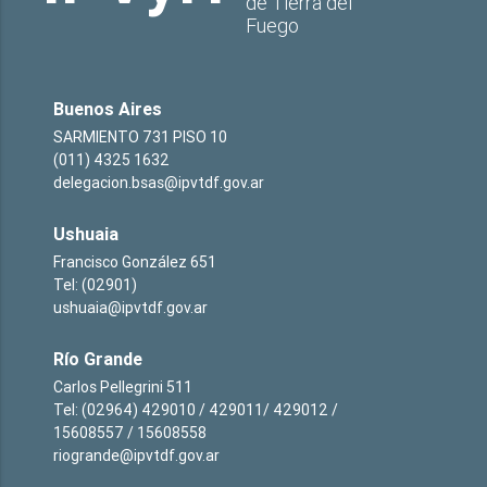
de Tierra del
Fuego
Buenos Aires
SARMIENTO 731 PISO 10
(011) 4325 1632
delegacion.bsas@ipvtdf.gov.ar
Ushuaia
Francisco González 651
Tel: (02901)
ushuaia@ipvtdf.gov.ar
Río Grande
Carlos Pellegrini 511
Tel: (02964) 429010 / 429011/ 429012 /
15608557 / 15608558
riogrande@ipvtdf.gov.ar