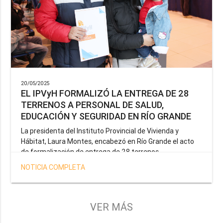
20/05/2025
EL IPVyH FORMALIZÓ LA ENTREGA DE 28
TERRENOS A PERSONAL DE SALUD,
EDUCACIÓN Y SEGURIDAD EN RÍO GRANDE
La presidenta del Instituto Provincial de Vivienda y
Hábitat, Laura Montes, encabezó en Río Grande el acto
de formalización de entrega de 28 terrenos
correspondientes a la operatoria especial anunciada por
NOTICIA COMPLETA
el Gobernador Gustavo Melella, la cual tiene como
objetivo brindar una solución habitacional a docentes,
profesionales de la salud y efectivos de la Policía de la
Provincia y del Servicio Penitenciario.
VER MÁS