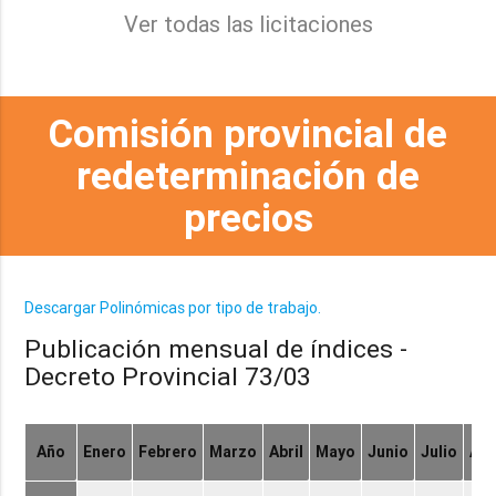
Ver todas las licitaciones
Comisión provincial de
redeterminación de
precios
Descargar Polinómicas por tipo de trabajo.
Publicación mensual de índices -
Decreto Provincial 73/03
Año
Enero
Febrero
Marzo
Abril
Mayo
Junio
Julio
Ag