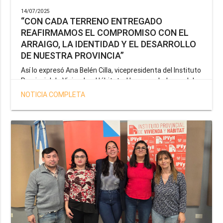
14/07/2025
“CON CADA TERRENO ENTREGADO
REAFIRMAMOS EL COMPROMISO CON EL
ARRAIGO, LA IDENTIDAD Y EL DESARROLLO
DE NUESTRA PROVINCIA”
Así lo expresó Ana Belén Cilla, vicepresidenta del Instituto
Provincial de Vivienda y Hábitat, al hacer un balance del
trabajo del organismo en el marco de la operatoria
NOTICIA COMPLETA
especial de adjudicación de lotes a personal docente, de
salud y seguridad impulsada por el gobernador Gustavo
Melella.