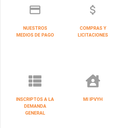
credit_card
attach_money
NUESTROS
COMPRAS Y
MEDIOS DE PAGO
LICITACIONES
INSCRIPTOS A LA
MI IPVYH
DEMANDA
GENERAL