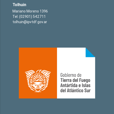
Tolhuin
Mariano Moreno 1396
Tel: (02901) 542711
tolhuin@ipvtdf.gov.ar