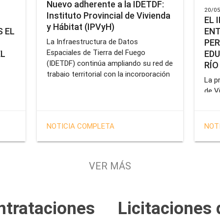
Nuevo adherente a la IDETDF:
20/05
Instituto Provincial de Vivienda
EL 
y Hábitat (IPVyH)
ENT
 EL
PER
La Infraestructura de Datos
Espaciales de Tierra del Fuego
EDU
EL
(IDETDF) continúa ampliando su red de
RÍO
trabajo territorial con la incorporación
La pr
de un nuevo organismo adherente: el
de V
Instituto Provincial de Vivienda y
enca
cial
Hábitat (IPVyH).
form
terr
en el
NOTICIA COMPLETA
NOT
oper
e
Gobe
tien
VER MÁS
solu
tavo
prof
de la
Servi
ntrataciones
Licitaciones