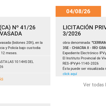
04/08/26
CA) Nº 41/26
LICITACIÓN PRI
ENVASADA
3/2026
vasada (bidones 20lt), en la
obra denominada:
"CERRAM
cia y Policía bajo custodia
35E - CHACRA II - RÍO GR
de 12 meses.
Expediente Electrónico IPV
El Instituto Provincial de V
STA LAS 10:14HS DEL
RES-IPVyH-1140-2026
26
Ésta puede ser visualizada 
click aquí
ÁS
Ver todas l