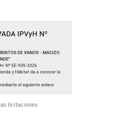
VADA IPVyH Nº
IENTOS DE VANOS - MACIZO
ANDE"
yH. Nº EE-939-2026
ivienda y Hábitat da a conocer la
mediante el siguiente enlace:
as licitaciones