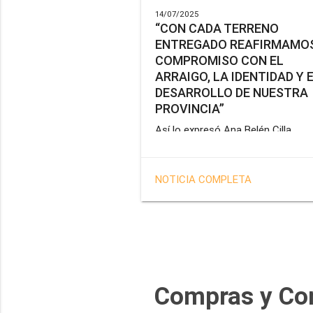
14/07/2025
“CON CADA TERRENO
ENTREGADO REAFIRMAMOS
COMPROMISO CON EL
ARRAIGO, LA IDENTIDAD Y 
DESARROLLO DE NUESTRA
PROVINCIA”
Así lo expresó Ana Belén Cilla,
vicepresidenta del Instituto Provin
de Vivienda y Hábitat, al hacer un
balance del trabajo del organismo 
NOTICIA COMPLETA
marco de la operatoria especial d
adjudicación de lotes a personal
docente, de salud y seguridad
impulsada por el gobernador Gus
Melella.
Compras y Co