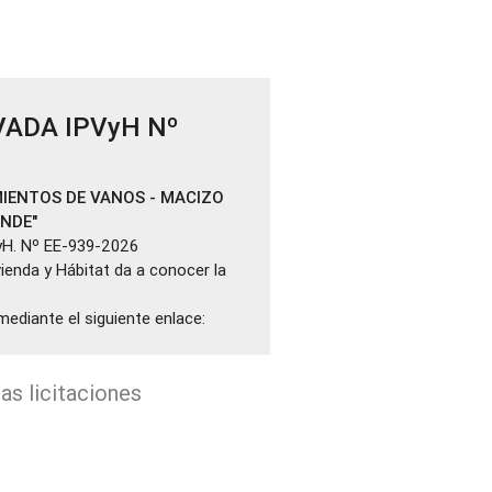
VADA IPVyH Nº
IENTOS DE VANOS - MACIZO
ANDE"
yH. Nº EE-939-2026
ivienda y Hábitat da a conocer la
mediante el siguiente enlace:
as licitaciones