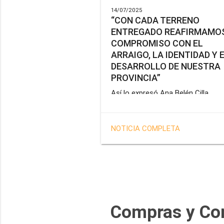
14/07/2025
“CON CADA TERRENO
ENTREGADO REAFIRMAMOS
COMPROMISO CON EL
ARRAIGO, LA IDENTIDAD Y 
DESARROLLO DE NUESTRA
PROVINCIA”
Así lo expresó Ana Belén Cilla,
vicepresidenta del Instituto Provin
de Vivienda y Hábitat, al hacer un
balance del trabajo del organismo 
NOTICIA COMPLETA
marco de la operatoria especial d
adjudicación de lotes a personal
docente, de salud y seguridad
impulsada por el gobernador Gus
Melella.
Compras y Co