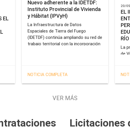
Nuevo adherente a la IDETDF:
20/05
Instituto Provincial de Vivienda
EL 
y Hábitat (IPVyH)
ENT
 EL
PER
La Infraestructura de Datos
Espaciales de Tierra del Fuego
EDU
EL
(IDETDF) continúa ampliando su red de
RÍO
trabajo territorial con la incorporación
La pr
de un nuevo organismo adherente: el
de V
Instituto Provincial de Vivienda y
enca
cial
Hábitat (IPVyH).
form
terr
en el
NOTICIA COMPLETA
NOT
oper
e
Gobe
tien
VER MÁS
solu
tavo
prof
de la
Servi
ntrataciones
Licitaciones