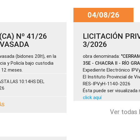
04/08/26
CA) Nº 41/26
LICITACIÓN PRI
ENVASADA
3/2026
vasada (bidones 20lt), en la
obra denominada:
"CERRAM
cia y Policía bajo custodia
35E - CHACRA II - RÍO GR
de 12 meses.
Expediente Electrónico IPV
El Instituto Provincial de V
STA LAS 10:14HS DEL
RES-IPVyH-1140-2026
26
Ésta puede ser visualizada 
click aquí
ÁS
Ver todas l