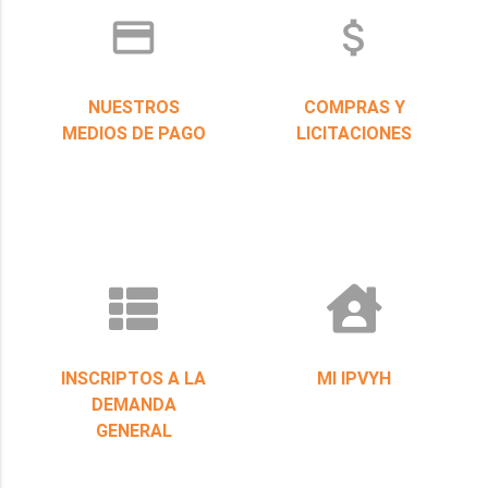
credit_card
attach_money
NUESTROS
COMPRAS Y
MEDIOS DE PAGO
LICITACIONES
INSCRIPTOS A LA
MI IPVYH
DEMANDA
GENERAL