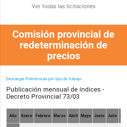
Ver todas las licitaciones
Comisión provincial de
redeterminación de
precios
Descargar Polinómicas por tipo de trabajo.
Publicación mensual de índices -
Decreto Provincial 73/03
Año
Enero
Febrero
Marzo
Abril
Mayo
Junio
Julio
Ag