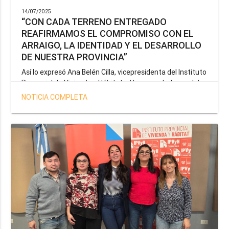
14/07/2025
“CON CADA TERRENO ENTREGADO
REAFIRMAMOS EL COMPROMISO CON EL
ARRAIGO, LA IDENTIDAD Y EL DESARROLLO
DE NUESTRA PROVINCIA”
Así lo expresó Ana Belén Cilla, vicepresidenta del Instituto
Provincial de Vivienda y Hábitat, al hacer un balance del
trabajo del organismo en el marco de la operatoria
NOTICIA COMPLETA
especial de adjudicación de lotes a personal docente, de
salud y seguridad impulsada por el gobernador Gustavo
Melella.