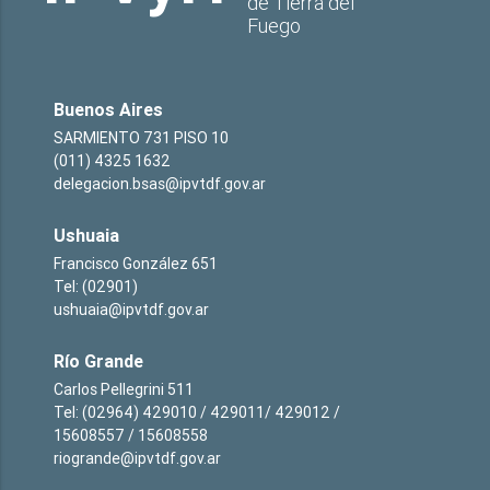
de Tierra del
Fuego
Buenos Aires
SARMIENTO 731 PISO 10
(011) 4325 1632
delegacion.bsas@ipvtdf.gov.ar
Ushuaia
Francisco González 651
Tel: (02901)
ushuaia@ipvtdf.gov.ar
Río Grande
Carlos Pellegrini 511
Tel: (02964) 429010 / 429011/ 429012 /
15608557 / 15608558
riogrande@ipvtdf.gov.ar