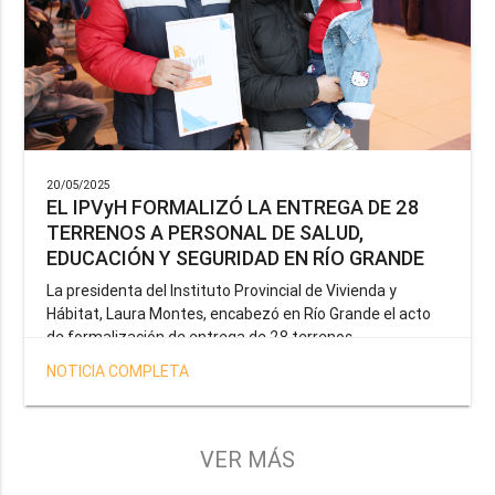
20/05/2025
EL IPVyH FORMALIZÓ LA ENTREGA DE 28
TERRENOS A PERSONAL DE SALUD,
EDUCACIÓN Y SEGURIDAD EN RÍO GRANDE
La presidenta del Instituto Provincial de Vivienda y
Hábitat, Laura Montes, encabezó en Río Grande el acto
de formalización de entrega de 28 terrenos
correspondientes a la operatoria especial anunciada por
NOTICIA COMPLETA
el Gobernador Gustavo Melella, la cual tiene como
objetivo brindar una solución habitacional a docentes,
profesionales de la salud y efectivos de la Policía de la
Provincia y del Servicio Penitenciario.
VER MÁS