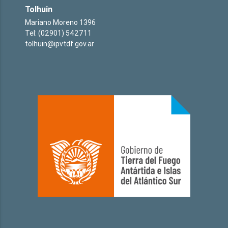
Tolhuin
Mariano Moreno 1396
Tel: (02901) 542711
tolhuin@ipvtdf.gov.ar