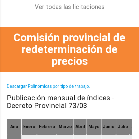
Ver todas las licitaciones
Comisión provincial de
redeterminación de
precios
Descargar Polinómicas por tipo de trabajo.
Publicación mensual de índices -
Decreto Provincial 73/03
Año
Enero
Febrero
Marzo
Abril
Mayo
Junio
Julio
Ag