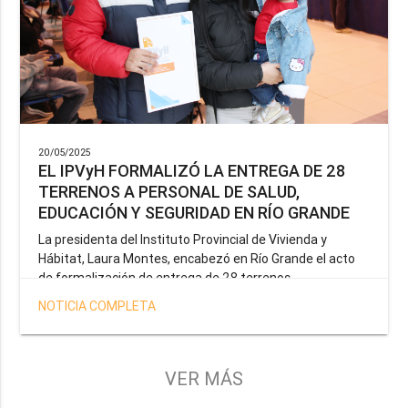
20/05/2025
EL IPVyH FORMALIZÓ LA ENTREGA DE 28
TERRENOS A PERSONAL DE SALUD,
EDUCACIÓN Y SEGURIDAD EN RÍO GRANDE
La presidenta del Instituto Provincial de Vivienda y
Hábitat, Laura Montes, encabezó en Río Grande el acto
de formalización de entrega de 28 terrenos
correspondientes a la operatoria especial anunciada por
NOTICIA COMPLETA
el Gobernador Gustavo Melella, la cual tiene como
objetivo brindar una solución habitacional a docentes,
profesionales de la salud y efectivos de la Policía de la
Provincia y del Servicio Penitenciario.
VER MÁS