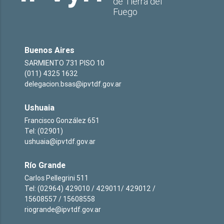
de Tierra del
Fuego
Buenos Aires
SARMIENTO 731 PISO 10
(011) 4325 1632
delegacion.bsas@ipvtdf.gov.ar
Ushuaia
Francisco González 651
Tel: (02901)
ushuaia@ipvtdf.gov.ar
Río Grande
Carlos Pellegrini 511
Tel: (02964) 429010 / 429011/ 429012 /
15608557 / 15608558
riogrande@ipvtdf.gov.ar