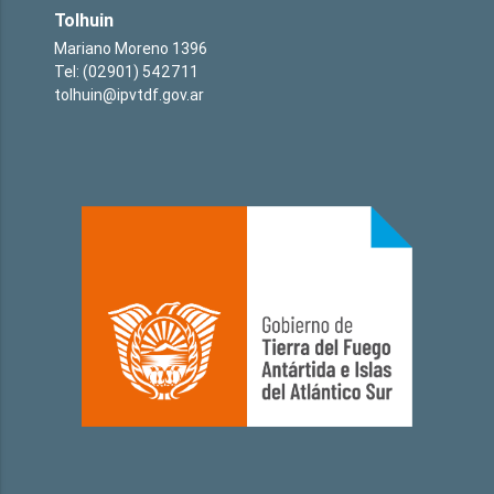
Tolhuin
Mariano Moreno 1396
Tel: (02901) 542711
tolhuin@ipvtdf.gov.ar