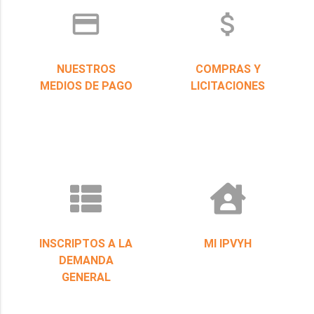
credit_card
attach_money
NUESTROS
COMPRAS Y
MEDIOS DE PAGO
LICITACIONES
INSCRIPTOS A LA
MI IPVYH
DEMANDA
GENERAL