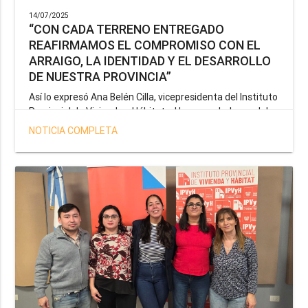
14/07/2025
“CON CADA TERRENO ENTREGADO
REAFIRMAMOS EL COMPROMISO CON EL
ARRAIGO, LA IDENTIDAD Y EL DESARROLLO
DE NUESTRA PROVINCIA”
Así lo expresó Ana Belén Cilla, vicepresidenta del Instituto
Provincial de Vivienda y Hábitat, al hacer un balance del
trabajo del organismo en el marco de la operatoria
NOTICIA COMPLETA
especial de adjudicación de lotes a personal docente, de
salud y seguridad impulsada por el gobernador Gustavo
Melella.