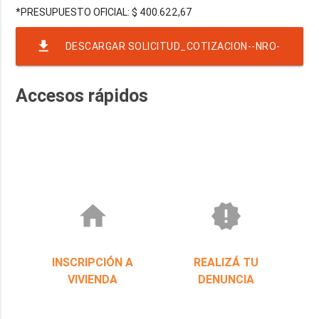
file_download
DESCARGAR SOLICITUD_COTIZACION--NRO-
60-EJER-2022-RAF-23-RND-337
Accesos rápidos
home
new_releases
INSCRIPCIÓN A
REALIZÁ TU
VIVIENDA
DENUNCIA