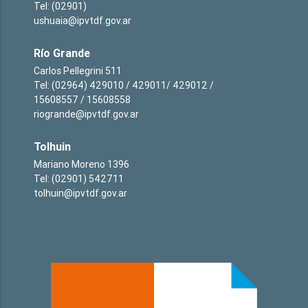
Tel: (02901)
ushuaia@ipvtdf.gov.ar
Río Grande
Carlos Pellegrini 511
Tel: (02964) 429010 / 429011/ 429012 /
15608557 / 15608558
riogrande@ipvtdf.gov.ar
Tolhuin
Mariano Moreno 1396
Tel: (02901) 542711
tolhuin@ipvtdf.gov.ar