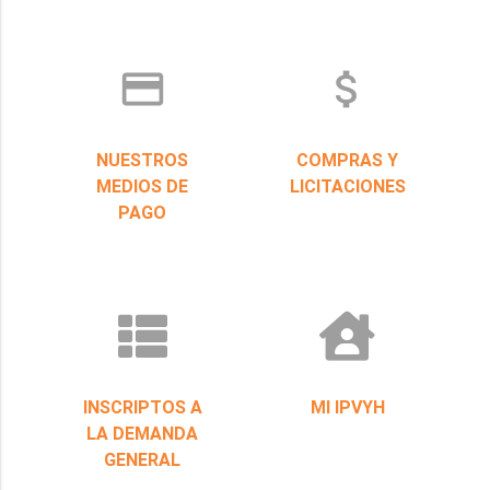
credit_card
attach_money
NUESTROS
COMPRAS Y
MEDIOS DE
LICITACIONES
PAGO
INSCRIPTOS A
MI IPVYH
LA DEMANDA
GENERAL