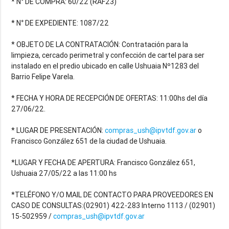
* N° DE COMPRA: 60/22 (RAF23)
* N° DE EXPEDIENTE: 1087/22
* OBJETO DE LA CONTRATACIÓN: Contratación
para la
limpieza, cercado perimetral y confección de cartel para ser
instalado en el predio ubicado en calle Ushuaia Nº1283 del
Barrio Felipe Varela
.
* FECHA Y HORA DE RECEPCIÓN DE OFERTAS: 11:00hs del día
27/06/22.
* LUGAR DE PRESENTACIÓN:
compras_ush@ipvtdf.gov.ar
o
Francisco González 651 de la ciudad de Ushuaia.
*LUGAR Y FECHA DE APERTURA: Francisco González 651,
Ushuaia 27/05/22 a las 11:00 hs
*TELÉFONO Y/O MAIL DE CONTACTO PARA PROVEEDORES EN
CASO DE CONSULTAS:(02901) 422-283 Interno 1113 / (02901)
15-502959 /
compras_ush@ipvtdf.gov.ar