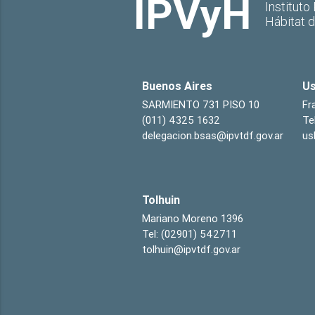
IPVyH
Instituto
Hábitat 
Buenos Aires
Us
SARMIENTO 731 PISO 10
Fr
(011) 4325 1632
Te
delegacion.bsas@ipvtdf.gov.ar
us
Tolhuin
Mariano Moreno 1396
Tel: (02901) 542711
tolhuin@ipvtdf.gov.ar