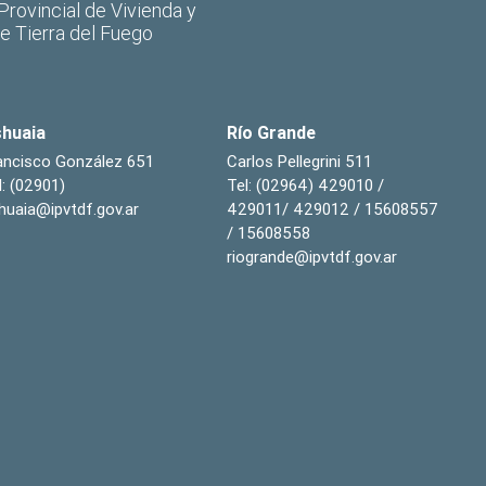
 Provincial de Vivienda y
de Tierra del Fuego
huaia
Río Grande
ancisco González 651
Carlos Pellegrini 511
l: (02901)
Tel: (02964) 429010 /
huaia@ipvtdf.gov.ar
429011/ 429012 / 15608557
/ 15608558
riogrande@ipvtdf.gov.ar