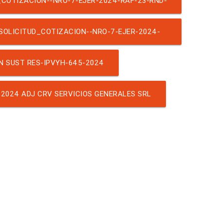
COTIZACION--NRO-7-EJER-2024-RAF-23-RND-
GLO MÁQUINA LABORATORIO
 SOLICITUD_COTIZACION--NRO-7-EJER-2024-
6 ARREGLO MÁQUINA LABORATORIO
N SUST RES-IPVYH-645-2024
2024 ADJ CRV SERVICIOS GENERALES SRL