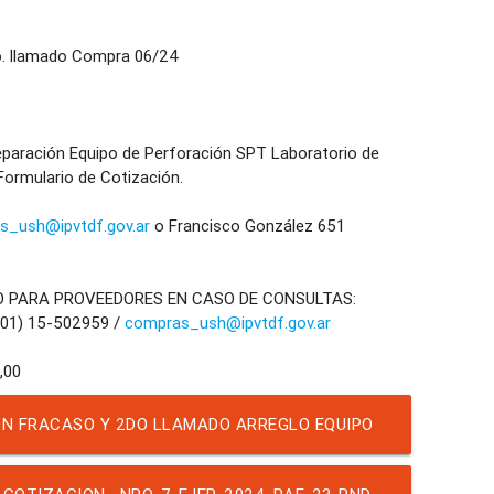
. llamado Compra 06/24
ración Equipo de Perforación SPT Laboratorio de
Formulario de Cotización.
s_ush@ipvtdf.gov.ar
o Francisco González 651
O PARA PROVEEDORES EN CASO DE CONSULTAS:
901) 15-502959 /
compras_ush@ipvtdf.gov.ar
N FRACASO Y 2DO LLAMADO ARREGLO EQUIPO
ACION LABORATORIO IPV Y H