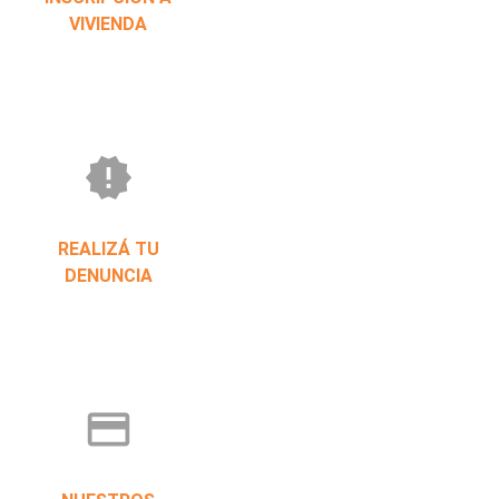
VIVIENDA
new_releases
REALIZÁ TU
DENUNCIA
credit_card