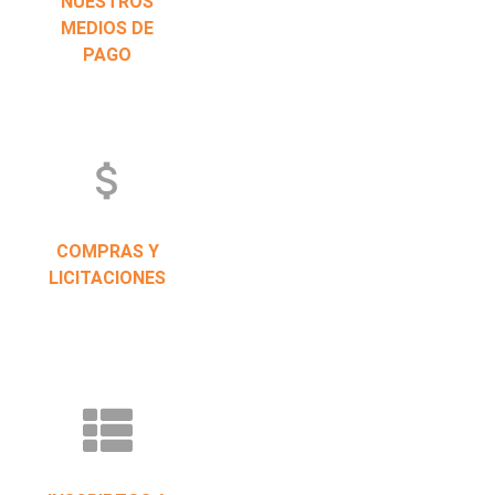
NUESTROS
MEDIOS DE
PAGO
attach_money
COMPRAS Y
LICITACIONES