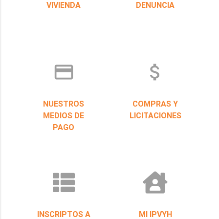
VIVIENDA
DENUNCIA
credit_card
attach_money
NUESTROS
COMPRAS Y
MEDIOS DE
LICITACIONES
PAGO
INSCRIPTOS A
MI IPVYH