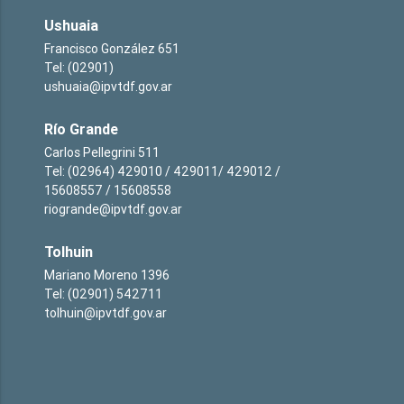
Ushuaia
Francisco González 651
Tel: (02901)
ushuaia@ipvtdf.gov.ar
Río Grande
Carlos Pellegrini 511
Tel: (02964) 429010 / 429011/ 429012 /
15608557 / 15608558
riogrande@ipvtdf.gov.ar
Tolhuin
Mariano Moreno 1396
Tel: (02901) 542711
tolhuin@ipvtdf.gov.ar