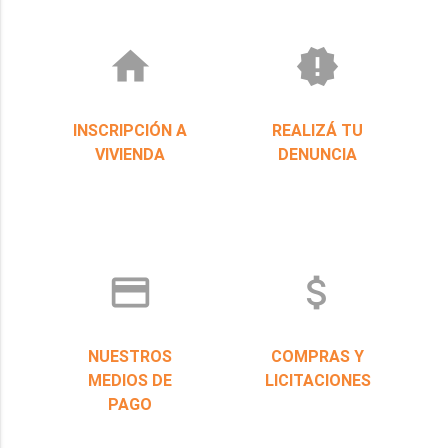
home
new_releases
INSCRIPCIÓN A
REALIZÁ TU
VIVIENDA
DENUNCIA
credit_card
attach_money
NUESTROS
COMPRAS Y
MEDIOS DE
LICITACIONES
PAGO