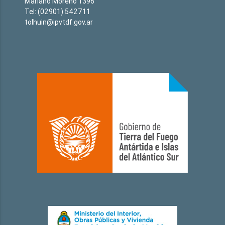
Mariano Moreno 1396
Tel: (02901) 542711
tolhuin@ipvtdf.gov.ar