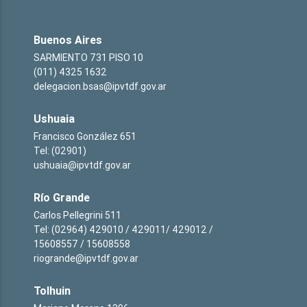
Buenos Aires
SARMIENTO 731 PISO 10
(011) 4325 1632
delegacion.bsas@ipvtdf.gov.ar
Ushuaia
Francisco González 651
Tel: (02901)
ushuaia@ipvtdf.gov.ar
Río Grande
Carlos Pellegrini 511
Tel: (02964) 429010 / 429011/ 429012 /
15608557 / 15608558
riogrande@ipvtdf.gov.ar
Tolhuin