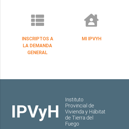
INSCRIPTOS A
MI IPVYH
LA DEMANDA
GENERAL
Instituto
IPVyH
Provincial de
Vivienda y Hábitat
de Tierra del
Fuego