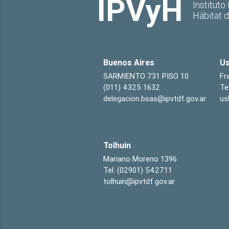
IPVyH
Instituto
Hábitat 
Buenos Aires
Us
SARMIENTO 731 PISO 10
Fr
(011) 4325 1632
Te
delegacion.bsas@ipvtdf.gov.ar
us
Tolhuin
Mariano Moreno 1396
Tel: (02901) 542711
tolhuin@ipvtdf.gov.ar