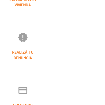
VIVIENDA
new_releases
REALIZÁ TU
DENUNCIA
credit_card