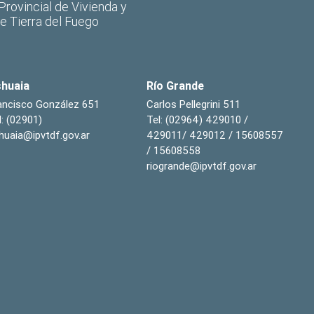
 Provincial de Vivienda y
de Tierra del Fuego
huaia
Río Grande
ancisco González 651
Carlos Pellegrini 511
l: (02901)
Tel: (02964) 429010 /
huaia@ipvtdf.gov.ar
429011/ 429012 / 15608557
/ 15608558
riogrande@ipvtdf.gov.ar