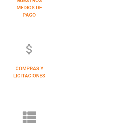
NUESTROS
MEDIOS DE
PAGO
attach_money
COMPRAS Y
LICITACIONES