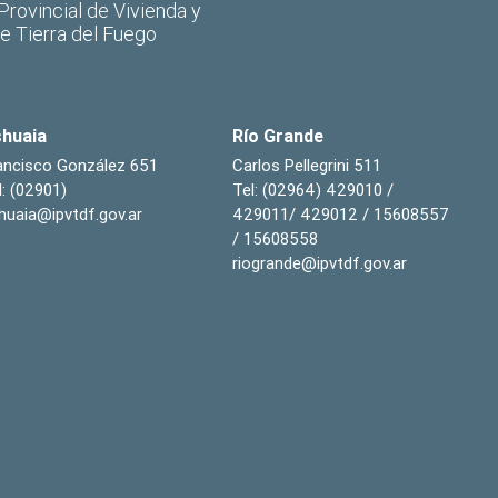
 Provincial de Vivienda y
de Tierra del Fuego
huaia
Río Grande
ancisco González 651
Carlos Pellegrini 511
l: (02901)
Tel: (02964) 429010 /
huaia@ipvtdf.gov.ar
429011/ 429012 / 15608557
/ 15608558
riogrande@ipvtdf.gov.ar