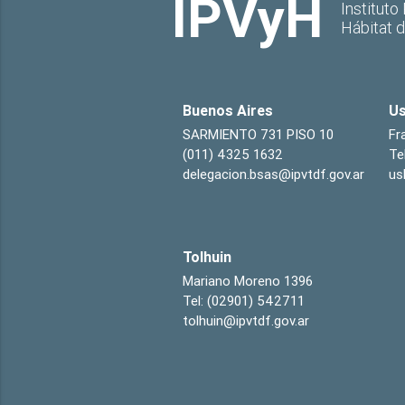
IPVyH
Instituto
Hábitat 
Buenos Aires
Us
SARMIENTO 731 PISO 10
Fr
(011) 4325 1632
Te
delegacion.bsas@ipvtdf.gov.ar
us
Tolhuin
Mariano Moreno 1396
Tel: (02901) 542711
tolhuin@ipvtdf.gov.ar