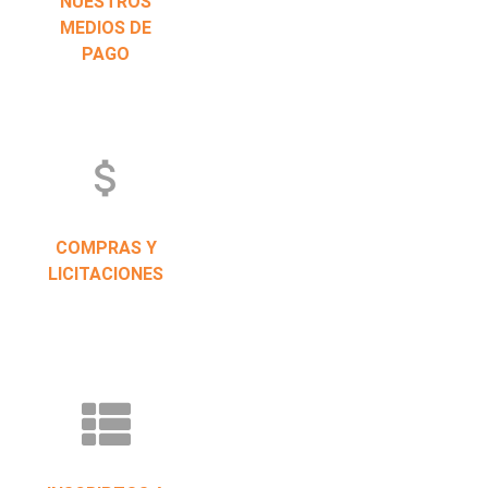
NUESTROS
MEDIOS DE
PAGO
attach_money
COMPRAS Y
LICITACIONES