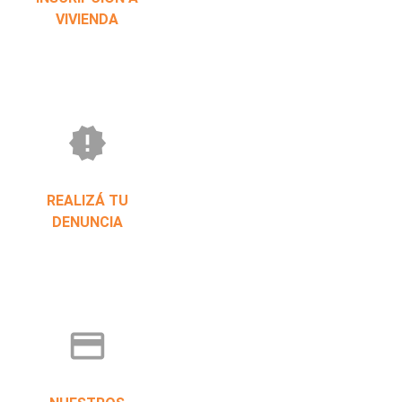
VIVIENDA
new_releases
REALIZÁ TU
DENUNCIA
credit_card